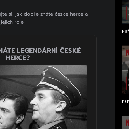
ujte si, jak dobře znáte české herce a
jejich role.
MUŽ
NÁTE LEGENDÁRNÍ ČESKÉ
HERCE?
DÁM