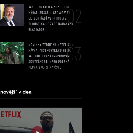
02
VÁŽIL 126 KILO A NEMOHL SE
HÝBAT: RUSSELL CROWE V 61
LETECH ŘÁDÍ VE FITKU A Z
TLOUŠTÍKA JE ZASE NAMAKANÝ
GLADIÁTOR
03
NOVINKY TÝDNE NA NETFLIXU:
NÁVRAT MISTROVSKÉHO HITU,
VÁLEČNÉ DRAMA INSPIROVANÉ
SKUTEČNOSTÍ NEBO POLSKÁ
PECKA S 83 % NA ČSFD
jnovější videa