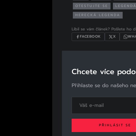
OTESTUJTE SE
LEGENDÁ
HERECKÁ LEGENDA
Líbil se vám článek? Pošlete ho dá
FACEBOOK
X
WHA
Chcete více pod
Přihlaste se do našeho n
PŘIHLÁSIT SE