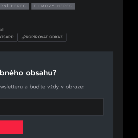
RNÍ HEREC
FILMOVÝ HEREC
l!
TSAPP
KOPÍROVAT ODKAZ
obného obsahu?
ewsletteru a buďte vždy v obraze: