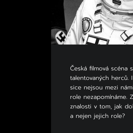
Česká filmová scéna 
talentovaných herců. 
sice nejsou mezi námi
role nezapomínáme. Zk
znalosti v tom, jak d
a nejen jejich role?