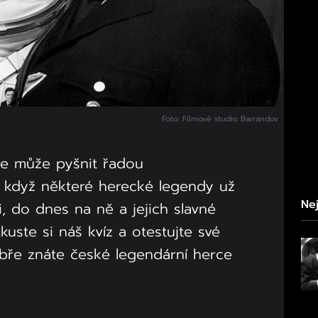
Foto: Filmové studio Barrandov
se může pyšnit řadou
I když některé herecké legendy už
Nej
, do dnes na ně a jejich slavné
uste si náš kvíz a otestujte své
obře znáte české legendární herce