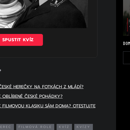
SPUSTIT KVÍZ
DOM
?
 ČESKÉ HEREČKY NA FOTKÁCH Z MLÁDÍ?
TE OBLÍBENÉ ČESKÉ POHÁDKY?
TE FILMOVOU KLASIKU SÁM DOMA? OTESTUJTE
HEREC
FILMOVÁ ROLE
KVÍZ
KVÍZY