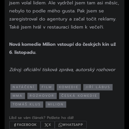
jsem volal lidem. Ale vydržel jsem tam asi měsíc,
nebylo to podle mého gusta. Pak jsem se
zaregistroval do agentury a začal točit reklamy.
Také jsem hrál v restauraci lidem k večeři.
Nová komedie Milion vstoupí do českých kin už
6. listopadu.
Zdroj: oficiální tisková zpráva, autorský rozhovor
NATÁČENÍ
FILM
KOMEDIE
JIŘÍ LÁBUS
MMA
ROZHOVOR
ČESKÁ KOMEDIE
TOMÁŠ KLUS
MILION
Líbil se vám článek? Pošlete ho dál!
FACEBOOK
X
WHATSAPP