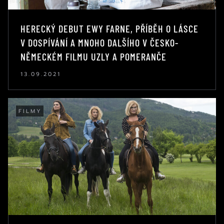
HERECKÝ DEBUT EWY FARNE, PŘÍBĚH O LÁSCE
V DOSPÍVÁNÍ A MNOHO DALŠÍHO V ČESKO-
NĚMECKÉM FILMU UZLY A POMERANČE
13.09.2021
FILMY