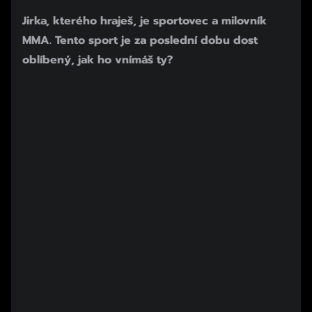
Začátek reklamy
Jirka, kterého hraješ, je sportovec a milovník
Konec reklamy
MMA. Tento sport je za poslední dobu dost
oblíbený, jak ho vnímáš ty?