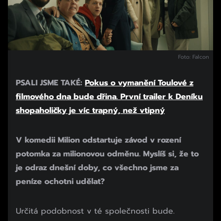
Foto: Falcon
PSALI JSME TAKÉ:
Pokus o vymanění Toulové z
filmového dna bude dřina. První trailer k Deníku
shopaholičky je víc trapný, než vtipný
V komedii Milion odstartuje závod v rození
potomka za milionovou odměnu. Myslíš si, že to
je odraz dnešní doby, co všechno jsme za
peníze ochotni udělat?
Určitá podobnost v té společnosti bude.