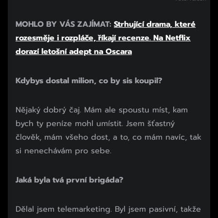
MOHLO BY VÁS ZAJÍMAT:
Strhující drama, které
rozesměje i rozpláče, říkají recenze. Na Netflix
dorazí letošní adept na Oscara
Kdybys dostal milion, co by sis koupil?
Nějaký dobrý čaj. Mám ale spoustu míst, kam
bych ty peníze mohl umístit. Jsem šťastný
člověk, mám všeho dost, a to, co mám navíc, tak
si nenechávám pro sebe.
Jaká byla tvá první brigáda?
Dělal jsem telemarketing. Byl jsem pasivní, takže