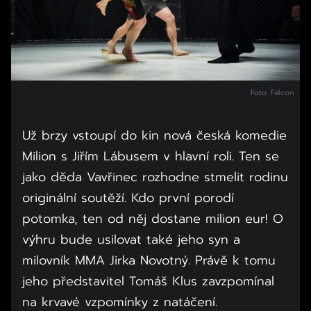
Foto: Falcon
Už brzy vstoupí do kin nová česká komedie
Milion s Jiřím Lábusem v hlavní roli. Ten se
jako děda Vavřinec rozhodne stmelit rodinu
originální soutěží. Kdo první porodí
potomka, ten od něj dostane milion eur! O
výhru bude usilovat také jeho syn a
milovník MMA Jirka Novotný. Právě k tomu
jeho představitel Tomáš Klus zavzpomínal
na krvavé vzpomínky z natáčení.