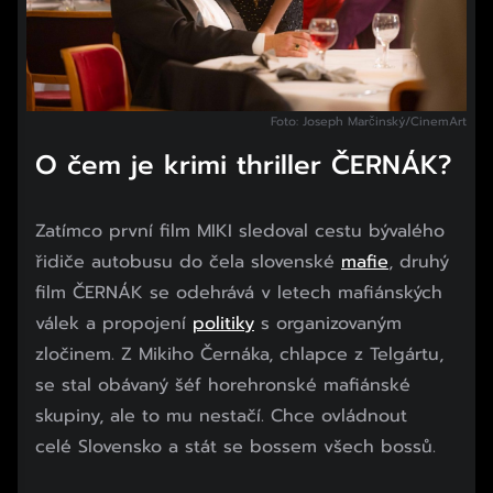
Foto: Joseph Marčinský/CinemArt
O čem je krimi thriller ČERNÁK?
Zatímco první film MIKI sledoval cestu bývalého
řidiče autobusu do čela slovenské
mafie
, druhý
film ČERNÁK se odehrává v letech mafiánských
válek a propojení
politiky
s organizovaným
zločinem. Z Mikiho Černáka, chlapce z Telgártu,
se stal obávaný šéf horehronské mafiánské
skupiny, ale to mu nestačí. Chce ovládnout
celé Slovensko a stát se bossem všech bossů.