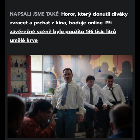
NAPSALI JSME TAKÉ:
Horor, který donutil diváky
zvracet a prchat z kina, boduje online. Při
závěrečné scéně bylo použito 136 tisíc litrů
umělé krve