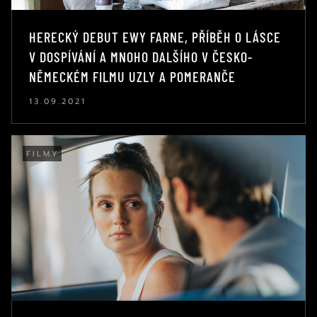
HERECKÝ DEBUT EWY FARNE, PŘÍBĚH O LÁSCE
V DOSPÍVÁNÍ A MNOHO DALŠÍHO V ČESKO-
NĚMECKÉM FILMU UZLY A POMERANČE
13.09.2021
FILMY