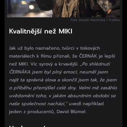
Foto: Joseph Marčinský / PubRes
Kvalitnější než MIKI
Jak už bylo naznačeno, tvůrci v tiskových
materiálech k filmu přiznali, že ČERNÁK je lepší
než MIKI. Víc syrový a krvavější.
„Po shlédnutí
ČERNÁKA jsem byl plný emocí, neuměl jsem
najít ta správná slova a skončil jsem tak, že jsem
o příběhu přemýšlel celé dny. Velmi mě zasáhlo
uvědomění toho, v jakém absurdním období se
naše společnost nachází,“
uvedl například
jeden z producentů, David Blümel.