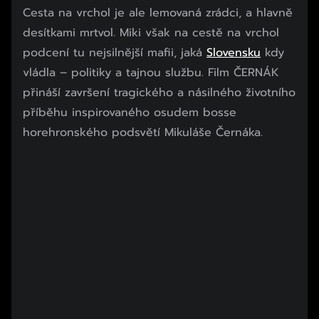
Začátek reklamy
Cesta na vrchol je ale lemovaná zrádci, a hlavně
Konec reklamy
desítkami mrtvol. Miki však na cestě na vrchol
podcení tu nejsilnější mafii, jaká
Slovensku
kdy
vládla – politiky a tajnou službu. Film ČERNÁK
přináší završení tragického a násilného životního
příběhu inspirovaného osudem bosse
horehronského podsvětí Mikuláše Černáka.