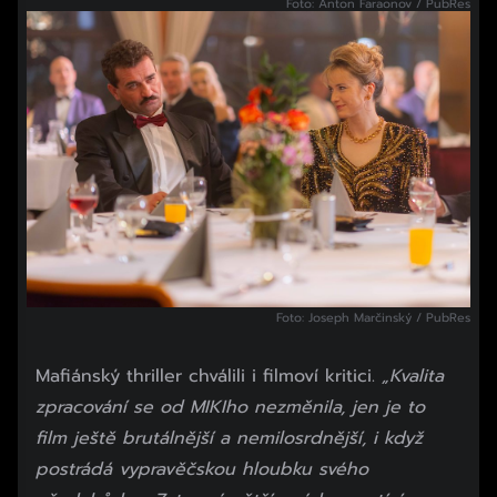
Foto: Anton Faraonov / PubRes
Foto: Joseph Marčinský / PubRes
Mafiánský thriller chválili i filmoví kritici.
„Kvalita
zpracování se od MIKIho nezměnila, jen je to
film ještě brutálnější a nemilosrdnější, i když
postrádá vypravěčskou hloubku svého