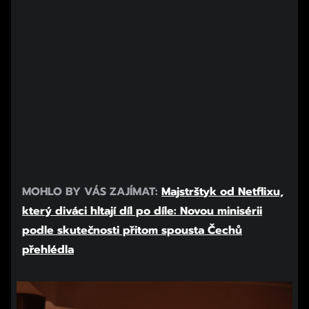
MOHLO BY VÁS ZAJÍMAT:
Majstrštyk od Netflixu,
který diváci hltají díl po díle: Novou minisérii
podle skutečnosti přitom spousta Čechů
přehlédla