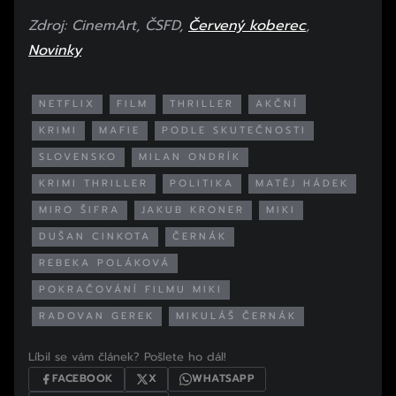
Zdroj: CinemArt, ČSFD,
Červený koberec
,
Novinky
NETFLIX
FILM
THRILLER
AKČNÍ
KRIMI
MAFIE
PODLE SKUTEČNOSTI
SLOVENSKO
MILAN ONDRÍK
KRIMI THRILLER
POLITIKA
MATĚJ HÁDEK
MIRO ŠIFRA
JAKUB KRONER
MIKI
DUŠAN CINKOTA
ČERNÁK
REBEKA POLÁKOVÁ
POKRAČOVÁNÍ FILMU MIKI
RADOVAN GEREK
MIKULÁŠ ČERNÁK
Líbil se vám článek? Pošlete ho dál!
FACEBOOK
X
WHATSAPP