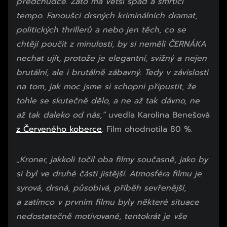
předchůdce. Zato má větší spád a smrtící
tempo. Fanoušci drsných kriminálních dramat,
politických thrillerů a nebo jen těch, co se
chtějí poučit z minulosti, by si neměli ČERNÁKA
nechat ujít, protože je elegantní, svižný a nejen
brutální, ale i brutálně zábavný. Tedy v závislosti
na tom, jak moc jsme si schopni připustit, že
tohle se skutečně dělo, a ne až tak dávno, ne
až tak daleko od nás,“
uvedla Karolina Benešová
z Červeného koberce
. Film ohodnotila 80 %.
„Kroner, jakkoli točil oba filmy současně, jako by
si byl ve druhé části jistější. Atmosféra filmu je
syrová, drsná, působivá, příběh sevřenější,
a zatímco v prvním filmu byly některé situace
nedostatečně motivované, tentokrát je vše