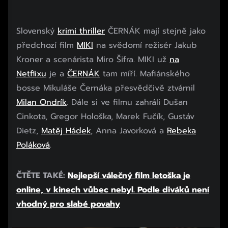
Slovenský
krimi thriller
ČERNÁK mají stejně jako
předchozí film
MIKI
na svědomí režisér Jakub
Kroner a scenárista Miro Šifra. MIKI už
na
Netflixu
je a
ČERNÁK
tam míří. Mafiánského
bosse Mikuláše Černáka přesvědčivě ztvárnil
Milan Ondrík
. Dále si ve filmu zahráli Dušan
Cinkota, Gregor Hološka, Marek Fučík, Gustáv
Dietz,
Matěj Hádek
, Anna Javorková a
Rebeka
Poláková
.
ČTĚTE TAKÉ:
Nejlepší válečný film letoška je
online, v kinech vůbec nebyl. Podle diváků není
vhodný pro slabé povahy