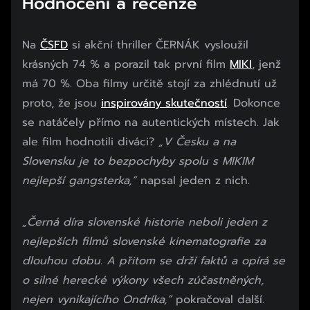
Hodnocení a recenze
Na
ČSFD
si akční thriller ČERNÁK vysloužil
krásných 74 % a porazil tak první film
MIKI
, jenž
má 70 %. Oba filmy určitě stojí za zhlédnutí už
proto, že jsou
inspirovány skutečností
. Dokonce
se natáčely přímo na autentických místech. Jak
ale film hodnotili diváci?
„V Česku a na
Slovensku je to bezpochyby spolu s MIKIM
nejlepší gangsterka,“
napsal jeden z nich.
„Černá díra slovenské historie neboli jeden z
nejlepších filmů slovenské kinematografie za
dlouhou dobu. A přitom se drží faktů a opírá se
o silné herecké výkony všech zúčastněných,
nejen vynikajícího Ondríka,“
pokračoval další.