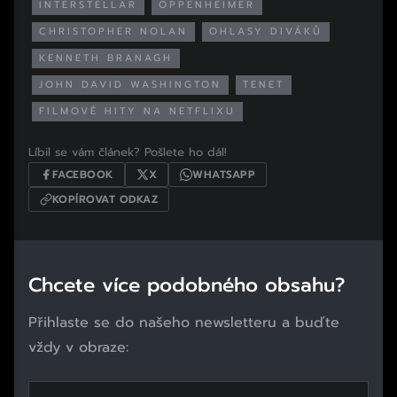
INTERSTELLAR
OPPENHEIMER
CHRISTOPHER NOLAN
OHLASY DIVÁKŮ
KENNETH BRANAGH
JOHN DAVID WASHINGTON
TENET
FILMOVÉ HITY NA NETFLIXU
Líbil se vám článek? Pošlete ho dál!
FACEBOOK
X
WHATSAPP
KOPÍROVAT ODKAZ
Chcete více podobného obsahu?
Přihlaste se do našeho newsletteru a buďte
vždy v obraze: