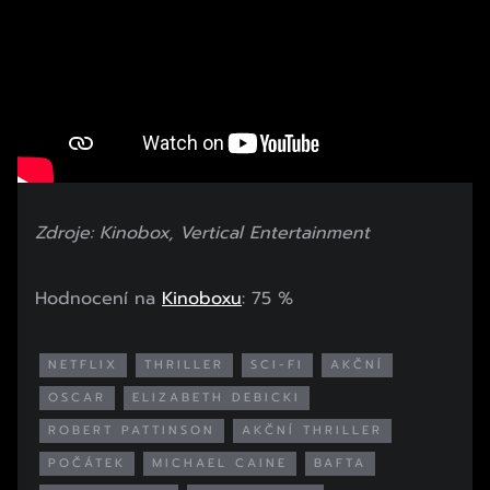
Zdroje: Kinobox, Vertical Entertainment
Hodnocení na
Kinoboxu
: 75 %
NETFLIX
THRILLER
SCI-FI
AKČNÍ
OSCAR
ELIZABETH DEBICKI
ROBERT PATTINSON
AKČNÍ THRILLER
POČÁTEK
MICHAEL CAINE
BAFTA