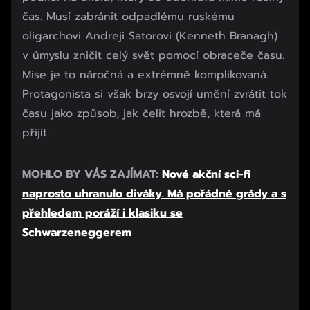
čas. Musí zabránit odpadlému ruskému
oligarchovi Andreji Satorovi (Kenneth Branagh)
v úmyslu zničit celý svět pomocí obraceče času.
Mise je to náročná a extrémně komplikovaná.
Protagonista si však brzy osvojí umění zvrátit tok
času jako způsob, jak čelit hrozbě, která má
přijít.
Začátek reklamy
MOHLO BY VÁS ZAJÍMAT:
Nové akční sci-fi
Konec reklamy
naprosto uhranulo diváky. Má pořádné grády a s
přehledem poráží i klasiku se
Schwarzeneggerem