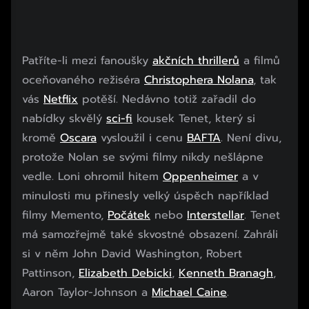
Patříte-li mezi fanoušky
akčních thrillerů
a filmů
oceňovaného režiséra
Christophera Nolana
, tak
vás
Netflix
potěší. Nedávno totiž zařadil do
nabídky skvělý
sci-fi
kousek Tenet, který si
kromě
Oscara
vysloužil i cenu
BAFTA
. Není divu,
protože Nolan se svými filmy nikdy nešlápne
vedle. Loni ohromil hitem
Oppenheimer
a v
minulosti mu přinesly velký úspěch například
filmy Memento,
Počátek
nebo
Interstellar
. Tenet
má samozřejmě také skvostné obsazení. Zahráli
si v něm John David Washington, Robert
Pattinson,
Elizabeth Debicki
,
Kenneth Branagh
,
Aaron Taylor-Johnson a
Michael Caine
.