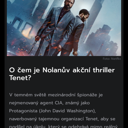
Foto: Netflix
O čem je Nolanův akční thriller
Tenet?
V temném světě mezinárodní špionáže je
nejmenovaný agent CIA, známý jako
Protagonista (John David Washington),
naverbovaný tajemnou organizací Tenet, aby se
podílel na úkolu, který se odehrává mimo reálný