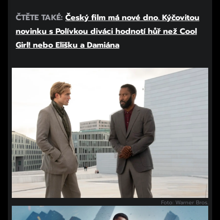
ČTĚTE TAKÉ:
Český film má nové dno. Kýčovitou
novinku s Polívkou diváci hodnotí hůř než Cool
Girl! nebo Elišku a Damiána
Foto: Warner Bros.