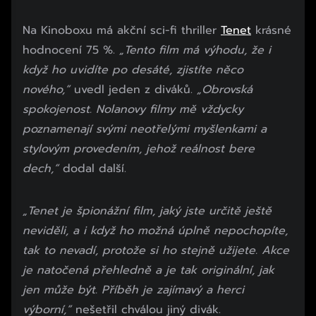
Na Kinoboxu má akční sci-fi thriller
Tenet
krásné
hodnocení 75 %.
„Tento film má výhodu, že i
když ho uvidíte po desáté, zjistíte něco
nového,“
uvedl jeden z diváků.
„Obrovská
spokojenost. Nolanovy filmy mě vždycky
poznamenají svými neotřelými myšlenkami a
stylovým provedením, jehož reálnost bere
dech,“
dodal další.
„Tenet je špionážní film, jaký jste určitě ještě
neviděli, a i když ho možná úplně nepochopíte,
tak to nevadí, protože si ho stejně užijete. Akce
je natočená přehledně a je tak originální, jak
jen může být. Příběh je zajímavý a herci
výborní,“
nešetřil chválou jiný divák.