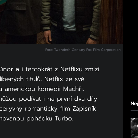
Foto: Twentieth Century Fox Film Corporation
nor a i tentokrát z Netflixu zmizí
bených titulů. Netflix ze své
ba americkou komedii Machři.
ůžou podívat i na první dva díly
Nej
eryvný romantický film Zápisník
imovanou pohádku Turbo.