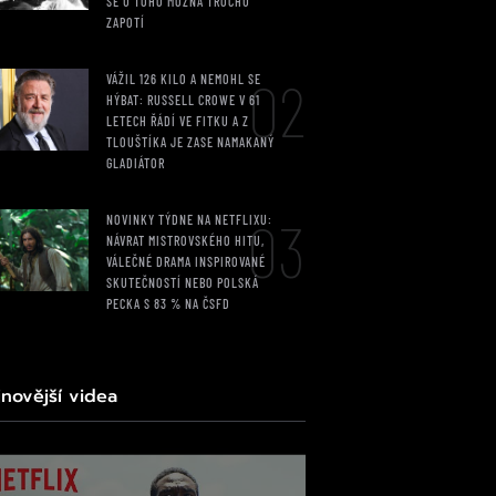
SE U TOHO MOŽNÁ TROCHU
ZAPOTÍ
02
VÁŽIL 126 KILO A NEMOHL SE
HÝBAT: RUSSELL CROWE V 61
LETECH ŘÁDÍ VE FITKU A Z
TLOUŠTÍKA JE ZASE NAMAKANÝ
GLADIÁTOR
03
NOVINKY TÝDNE NA NETFLIXU:
NÁVRAT MISTROVSKÉHO HITU,
VÁLEČNÉ DRAMA INSPIROVANÉ
SKUTEČNOSTÍ NEBO POLSKÁ
PECKA S 83 % NA ČSFD
jnovější videa