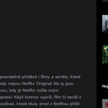
pravidelně přidává i filmy a seriály, které
dy nejsou Netflix Original. Na ty jsou
Ne
ou, kdy je Netflix může svým
ozici. Když licence vyprší, film či seriál z
odívat, které tituly zmizí z Netflixu příští