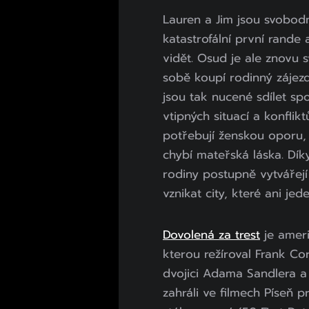
Lauren a Jim jsou svobodn
katastrofální první rande 
vidět. Osud je ale znovu
sobě koupí rodinný zájezd
jsou tak nucené sdílet s
vtipných situací a konflik
potřebují ženskou oporu, 
chybí mateřská láska. Dí
rodiny postupně vytvářejí
vznikat city, které ani jed
Dovolená za trest
je ameri
kterou režíroval Frank Co
dvojici Adama Sandlera 
zahráli ve filmech Píseň 