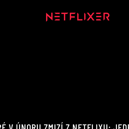
É V ÚNORU ZMIZÍ Z NETFLIXU: JED