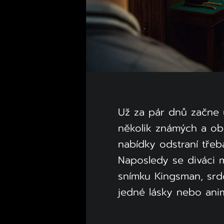
Už za pár dnů začne ú
několik známých a oblí
nabídky odstraní tře
Naposledy se diváci m
snímku Kingsman, srdc
jedné lásky nebo an