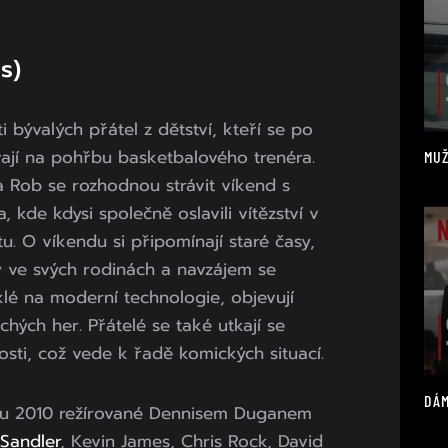
s)
 bývalých přátel z dětství, kteří se po
ávají na pohřbu basketbalového trenéra.
MUŽ
 a Rob se rozhodnou strávit víkend s
, kde kdysi společně oslavili vítězství v
. O víkendu si připomínají staré časy,
y ve svých rodinách a navzájem se
yklé na moderní technologie, objevují
hých her. Přátelé se také utkají se
sti, což vede k řadě komických situací.
DÁM
ku 2010 režírované Dennisem Duganem
Sandler
, Kevin James, Chris Rock, David