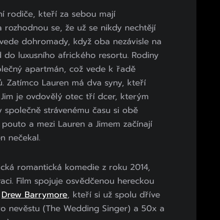
í rodiče, kteří za sebou mají
a rozhodnou se, že už se nikdy nechtějí
 svede dohromady, když oba nezávisle na
 do luxusního afrického resortu. Rodiny
polečný apartmán, což vede k řadě
tů. Zatímco Lauren má dva syny, kteří
Jim je ovdovělý otec tří dcer, kterým
ky společně strávenému času si obě
 pouto a mezi Lauren a Jimem začínají
en nečekal.
cká romantická komedie z roku 2014,
raci. Film spojuje osvědčenou hereckou
a
Drew Barrymore
, kteří si už spolu dříve
pro nevěstu (The Wedding Singer) a 50x a