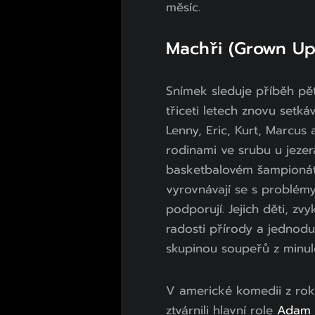
měsíc.
Machři (Grown Up
Snímek sleduje příběh pěti
třiceti letech znovu setk
Lenny, Eric, Kurt, Marcus
rodinami ve srubu u jezera
basketbalovém šampionátu
vyrovnávají se s problém
podporují. Jejich děti, zv
radosti přírody a jednoduc
skupinou soupeřů z minulo
V americké komedii z ro
ztvárnili hlavní role
Adam 