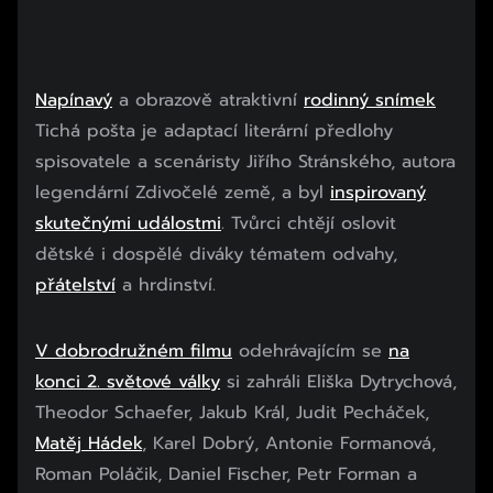
Napínavý
a obrazově atraktivní
rodinný snímek
Tichá pošta je adaptací literární předlohy
spisovatele a scenáristy Jiřího Stránského, autora
legendární Zdivočelé země, a byl
inspirovaný
skutečnými událostmi
. Tvůrci chtějí oslovit
dětské i dospělé diváky tématem odvahy,
přátelství
a hrdinství.
V dobrodružném filmu
odehrávajícím se
na
konci 2. světové války
si zahráli Eliška Dytrychová,
Theodor Schaefer, Jakub Král, Judit Pecháček,
Matěj Hádek
, Karel Dobrý, Antonie Formanová,
Roman Poláčik, Daniel Fischer, Petr Forman a