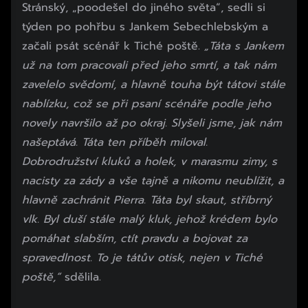
Stránský, „poodešel do jiného světa“, sedli si
týden po pohřbu s Jankem Sebechlebským a
začali psát scénář k Tiché poště.
„Táta s Jankem
už na tom pracovali před jeho smrtí, a tak nám
zavelelo svědomí, a hlavně touha být tátovi stále
nablízku, což se při psaní scénáře podle jeho
novely navršilo až po okraj. Slyšeli jsme, jak nám
našeptává. Táta ten příběh miloval.
Dobrodružství kluků a holek, v marasmu zimy, s
nacisty za zády a vše tajně a nikomu neublížit, a
hlavně zachránit Pierra. Táta byl skaut, stříbrný
vlk. Byl duší stále malý kluk, jehož krédem bylo
pomáhat slabším, ctít pravdu a bojovat za
spravedlnost. To je tátův otisk, nejen v Tiché
poště,“
sdělila.