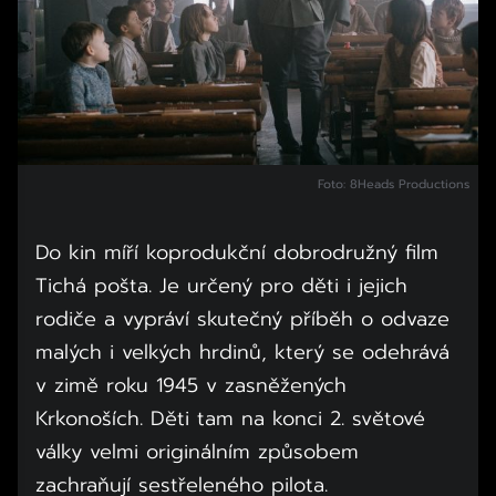
Foto: 8Heads Productions
Do kin míří koprodukční dobrodružný film
Tichá pošta. Je určený pro děti i jejich
rodiče a vypráví skutečný příběh o odvaze
malých i velkých hrdinů, který se odehrává
v zimě roku 1945 v zasněžených
Krkonoších. Děti tam na konci 2. světové
války velmi originálním způsobem
zachraňují sestřeleného pilota.