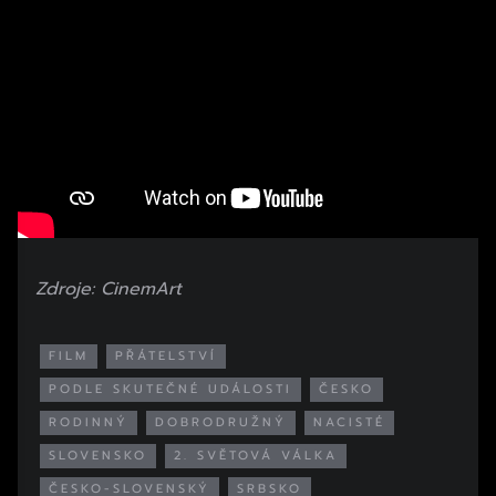
Zdroje: CinemArt
FILM
PŘÁTELSTVÍ
PODLE SKUTEČNÉ UDÁLOSTI
ČESKO
RODINNÝ
DOBRODRUŽNÝ
NACISTÉ
SLOVENSKO
2. SVĚTOVÁ VÁLKA
ČESKO-SLOVENSKÝ
SRBSKO