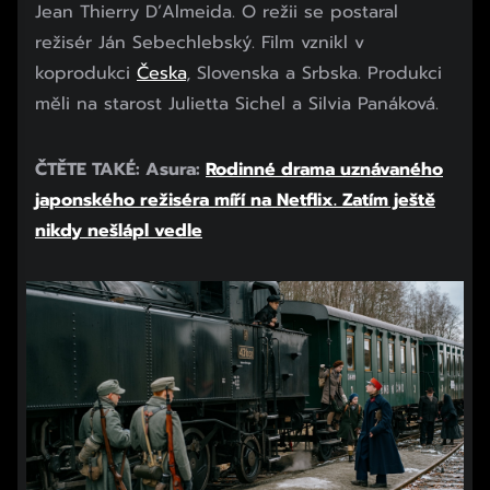
Jean Thierry D’Almeida. O režii se postaral
režisér Ján Sebechlebský. Film vznikl v
koprodukci
Česka
, Slovenska a Srbska. Produkci
měli na starost Julietta Sichel a Silvia Panáková.
ČTĚTE TAKÉ: Asura:
Rodinné drama uznávaného
japonského režiséra míří na Netflix. Zatím ještě
nikdy nešlápl vedle
Začátek reklamy
Konec reklamy