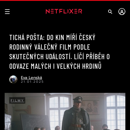
TICHÁ POŠTA: DO KIN MÍŘÍ ČESKÝ
RODINNÝ VÁLEČNÝ FILM PODLE
SKUTEČNÝCH UDÁLOSTÍ. LÍČÍ PŘÍBĚH O
ODVAZE MALÝCH I VELKÝCH HRDINŮ
Eva Lenská
21.01.2025
FILMY