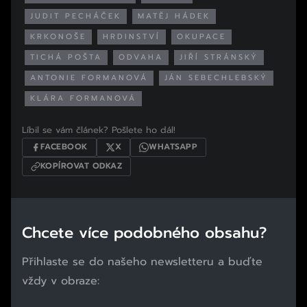
JUDIT PECHÁČEK
MATĚJ HÁDEK
KRKONOŠE
HRDINSTVÍ
OKUPACE
TICHÁ POŠTA
ODVAHA
JIŘÍ STRÁNSKÝ
ANTONIE FORMANOVÁ
JÁN SEBECHLEBSKÝ
KLÁRA FORMANOVÁ
Líbil se vám článek? Pošlete ho dál!
FACEBOOK
X
WHATSAPP
KOPÍROVAT ODKAZ
Chcete více podobného obsahu?
Přihlaste se do našeho newsletteru a buďte
vždy v obraze: