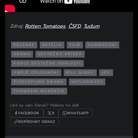
Zdroj:
Rotten Tomatoes
,
ČSFD
,
Tudum
RECENZE
NETFLIX
FILM
HODNOCENÍ
DRAMA
SKUTEČNÝ PŘÍBĚH
PODLE SKUTEČNÉ UDÁLOSTI
UMĚLÉ OPLODNĚNÍ
BILL NIGHY
JOY
ŽIVOTOPISNÉ DRAMA
NEPLODNOST
THOMASIN MCKENZIE
Líbil se vám článek? Pošlete ho dál!
FACEBOOK
X
WHATSAPP
KOPÍROVAT ODKAZ