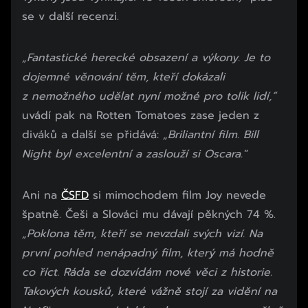
se v další recenzi.
„Fantastické herecké obsazení a výkony. Je to
dojemné věnování těm, kteří dokázali
z nemožného udělat nyní možné pro tolik lidí,“
uvádí pak na Rotten Tomatoes zase jeden z
diváků a další se přidává:
„Briliantní film. Bill
Night byl excelentní a zaslouží si Oscara."
Začátek reklamy
Ani na
ČSFD
si mimochodem film Joy nevede
Konec reklamy
špatně. Češi a Slováci mu dávají pěkných 74 %.
„Poklona těm, kteří se nevzdali svých vizí. Na
první pohled nenápadný film, který má hodně
co říct. Ráda se dozvídám nové věci z historie.
Takových kousků, které vážně stojí za vidění na