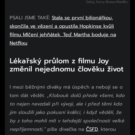
Zdroj: Kerry Brown/Netflix
PSALI JSME TAKÉ:
Stala se první bilionářkou,
skončila ve vězení a opustila Hopkinse kvůli
filmu Mlčení jehňátek. Teď Martha boduje na
Netflixu
Lékařský průlom z filmu Joy
změnil nejednomu člověku život
I mezi běžnými diváky má úspěch a nebojí se o
tom dát vědět.
„Klobouk dolů přede všemi, kdo
to nejen nevzdali při vývoji, ale i před těmi kdo
jim sloužili jako pokusní králíci, i když věděli, že
by z toho mohli mít v tehdejší společnosti velké
nepříjemnosti,“
píše divačka na
ČSFD
, kterou