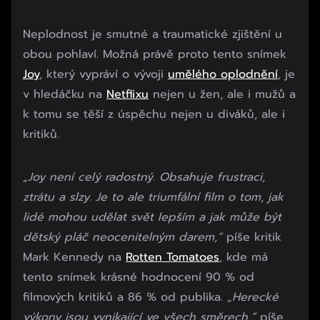
Neplodnost je smutné a traumatické zjištění u
obou pohlaví. Možná právě proto tento snímek
Joy
, který vypráví o vývoji
umělého oplodnění
, je
v hledáčku na
Netflixu
nejen u žen, ale i mužů a
k tomu se těší z úspěchu nejen u diváků, ale i
kritiků.
„Joy není celý radostný. Obsahuje frustraci,
ztrátu a slzy. Je to ale triumfální film o tom, jak
lidé mohou udělat svět lepším a jak může být
dětský pláč neocenitelným darem,“
píše kritik
Mark Kennedy na
Rotten Tomatoes
, kde má
tento snímek krásné hodnocení 90 % od
filmových kritiků a 86 % od publika.
„Herecké
výkony jsou vynikající ve všech směrech,“
píše