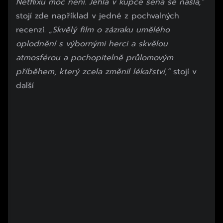
Netflixu moc není. Jehla v kupce sena se našla,“
stojí zde například v jedné z pochvalných
recenzí.
„Skvělý film o zázraku umělého
oplodnění s výbornými herci a skvělou
atmosférou a pochopitelně průlomovým
příběhem, který zcela změnil lékařství,“
stojí v
další