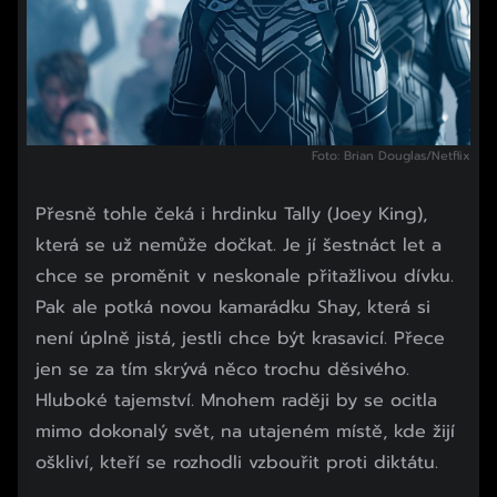
Foto: Brian Douglas/Netflix
Přesně tohle čeká i hrdinku Tally (Joey King),
která se už nemůže dočkat. Je jí šestnáct let a
chce se proměnit v neskonale přitažlivou dívku.
Pak ale potká novou kamarádku Shay, která si
není úplně jistá, jestli chce být krasavicí. Přece
jen se za tím skrývá něco trochu děsivého.
Hluboké tajemství. Mnohem raději by se ocitla
mimo dokonalý svět, na utajeném místě, kde žijí
oškliví, kteří se rozhodli vzbouřit proti diktátu.