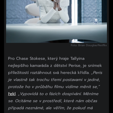
Foto: Brian Douglas/Netflix
Pro Chase Stokese, který hraje Tallyina
nejlepšího kamaráda z dětství Perise, je snímek
příležitostí roztáhnout svá herecká křídla.
„Peris
je vlastně tak trochu třemi postavami v jedné,
protože ho v průběhu filmu vidíme měnit se,“
řekl
.
„Vypovídá to o fázích dospívání. Měníme
se. Ocitáme se v prostředí, které nám občas
připadá neznámé, ale věřím, že pokud má