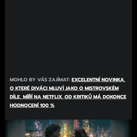
MOHLO BY VÁS ZAJÍMAT:
EXCELENTNÍ NOVINKA,
O KTERÉ DIVÁCI MLUVÍ JAKO O MISTROVSKÉM
DÍLE, MÍŘÍ NA NETFLIX. OD KRITIKŮ MÁ DOKONCE
HODNOCENÍ 100 %