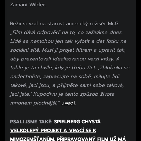
Zamani Wilder.
Režii si vzal na starost americký režisér McG.
„Film dává odpověď na to, co zažíváme dnes.
Lidé se nemohou jen tak vyfotit a dát fotku na
sociální sítě. Musí ji projet filtrem a upravit tak,
aby prezentovali idealizovanou verzi krásy. A
tohle je ta chvíle, kdy je třeba říct: ‚Zhluboka se
nadechněte, zapracujte na sobě, milujte lidi
takové, jací jsou, a přijměte sami sebe takové,
jací jste.‘ Kupodivu je tento způsob života
mnohem plodnější,“
uvedl
.
PSALI JSME TAKÉ:
SPIELBERG CHYSTÁ
VELKOLEPÝ PROJEKT A VRACÍ SE K
MIMOZEMŠŤANŮM. PŘIPRAVOVANÝ FILM UŽ MÁ