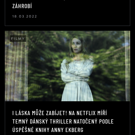
ZÁHROBÍ
18.03.2022
FILMY
I LÁSKA MŮŽE ZABÍJET! NA NETFLIX MÍŘÍ
TEMNÝ DÁNSKÝ THRILLER NATOČENÝ PODLE
ÚSPĚŠNÉ KNIHY ANNY EKBERG