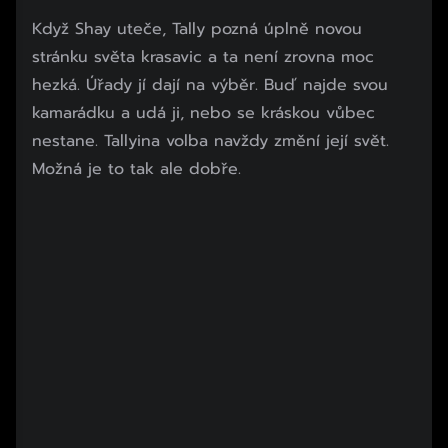
Začátek reklamy
Když Shay uteče, Tally pozná úplně novou
Konec reklamy
stránku světa krasavic a ta není zrovna moc
hezká. Úřady jí dají na výběr. Buď najde svou
kamarádku a udá ji, nebo se kráskou vůbec
nestane. Tallyina volba navždy změní její svět.
Možná je to tak ale dobře.