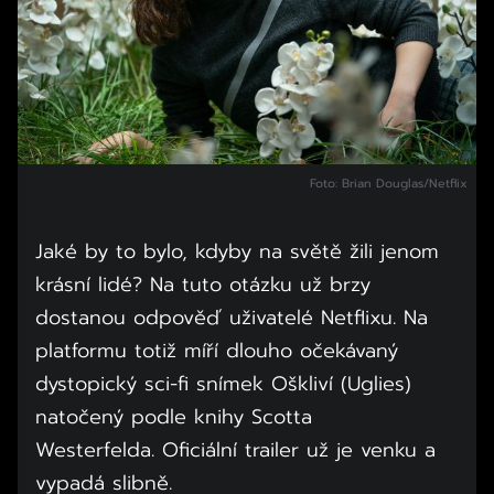
Foto: Brian Douglas/Netflix
Jaké by to bylo, kdyby na světě žili jenom
krásní lidé? Na tuto otázku už brzy
dostanou odpověď uživatelé Netflixu. Na
platformu totiž míří dlouho očekávaný
dystopický sci-fi snímek Oškliví (Uglies)
natočený podle knihy Scotta
Westerfelda. Oficiální trailer už je venku a
vypadá slibně.