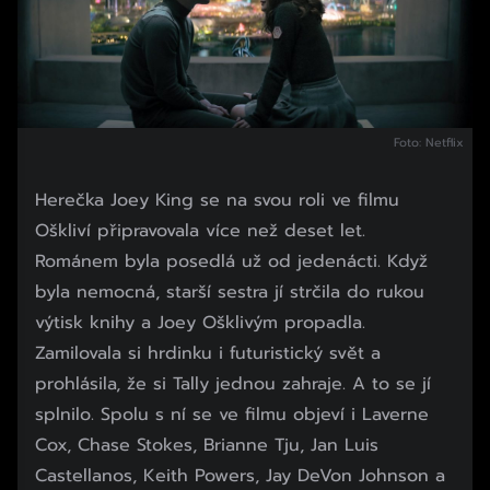
Foto: Netflix
Herečka Joey King se na svou roli ve filmu
Oškliví připravovala více než deset let.
Románem byla posedlá už od jedenácti. Když
byla nemocná, starší sestra jí strčila do rukou
výtisk knihy a Joey Ošklivým propadla.
Zamilovala si hrdinku i futuristický svět a
prohlásila, že si Tally jednou zahraje. A to se jí
splnilo. Spolu s ní se ve filmu objeví i Laverne
Cox, Chase Stokes, Brianne Tju, Jan Luis
Castellanos, Keith Powers, Jay DeVon Johnson a