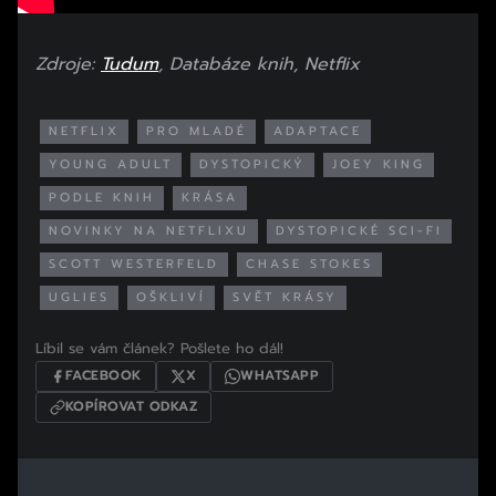
Zdroje:
Tudum
, Databáze knih, Netflix
NETFLIX
PRO MLADÉ
ADAPTACE
YOUNG ADULT
DYSTOPICKÝ
JOEY KING
PODLE KNIH
KRÁSA
NOVINKY NA NETFLIXU
DYSTOPICKÉ SCI-FI
SCOTT WESTERFELD
CHASE STOKES
UGLIES
OŠKLIVÍ
SVĚT KRÁSY
Líbil se vám článek? Pošlete ho dál!
FACEBOOK
X
WHATSAPP
KOPÍROVAT ODKAZ