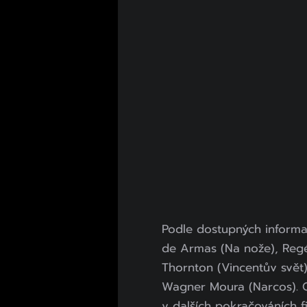
Podle dostupných informac
de Armas (Na nože), Regé
Thornton (Vincentův svět
Wagner Moura (Narcos). O
v dalších pokračováních f