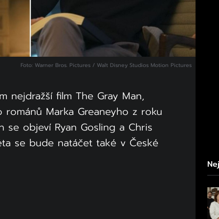
Foto: Warner Bros. Pictures / Walt Disney Studios Motion Pictures
tím nejdražší film The Gray Man,
o románů Marka Greaneyho z roku
ch se objeví Ryan Gosling a Chris
léta se bude natáčet také v České
Nej