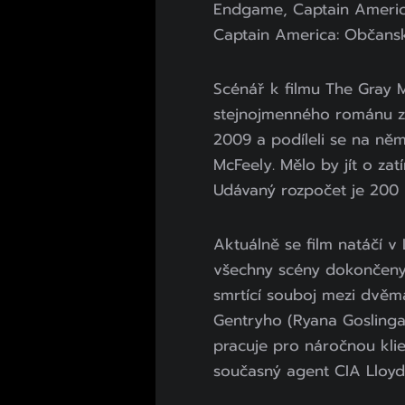
Endgame, Captain Americ
Captain America: Občansk
Scénář k filmu The Gray 
stejnojmenného románu z 
2009 a podíleli se na ně
McFeely. Mělo by jít o zatí
Udávaný rozpočet je 200 m
Aktuálně se film natáčí v
všechny scény dokončeny 
smrtící souboj mezi dvěm
Gentryho (Ryana Goslinga
pracuje pro náročnou kli
současný agent CIA Lloyd