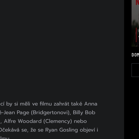
DOM
í by si měli ve filmu zahrát také Anna
-Jean Page (Bridgertonovi), Billy Bob
), Alfre Woodard (Clemency) nebo
čekává se, že se Ryan Gosling objeví i
ilmu.