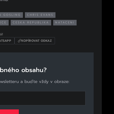
N GOSLING
CHRIS EVANS
KCE
CESKA REPUBLIKA
NATACENI
l!
TSAPP
KOPÍROVAT ODKAZ
obného obsahu?
ewsletteru a buďte vždy v obraze: