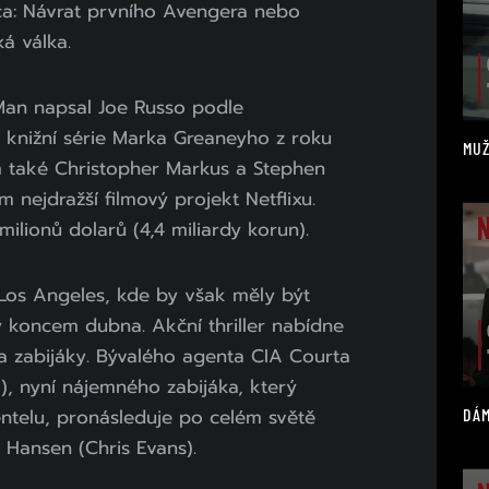
a: Návrat prvního Avengera nebo
á válka.
Man napsal Joe Russo podle
knižní série Marka Greaneyho z roku
MUŽ
m také Christopher Markus a Stephen
m nejdražší filmový projekt Netflixu.
ilionů dolarů (4,4 miliardy korun).
 Los Angeles, kde by však měly být
koncem dubna. Akční thriller nabídne
a zabijáky. Bývalého agenta CIA Courta
), nyní nájemného zabijáka, který
entelu, pronásleduje po celém světě
DÁM
 Hansen (Chris Evans).