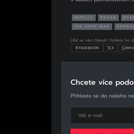
NETFLIX
PRAHA
RYA
THE GRAY MAN
PRODU
Líbil se vám článek? Pošlete ho dá
FACEBOOK
X
WHA
Chcete více pod
Přihlaste se do našeho n