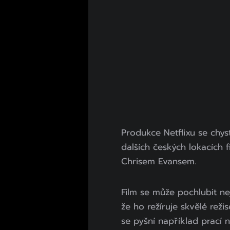
Produkce Netflixu se chys
dalších českých lokacích
Chrisem Evansem.
Film se může pochlubit n
že ho režíruje skvělé rež
se pyšní například prací n