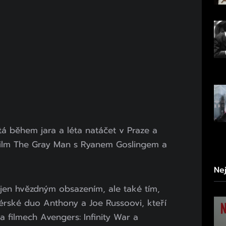
tá během jara a léta natáčet v Praze a
 film The Gray Man s Ryanem Goslingem a
Ne
ejen hvězdným obsazením, ale také tím,
isérské duo Anthony a Joe Russoovi, kteří
a filmech Avengers: Infinity War a