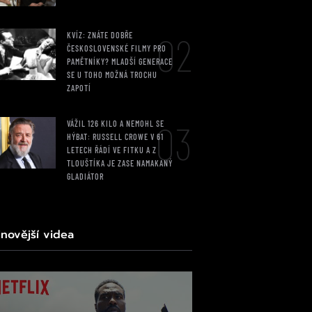
02
KVÍZ: ZNÁTE DOBŘE
ČESKOSLOVENSKÉ FILMY PRO
PAMĚTNÍKY? MLADŠÍ GENERACE
SE U TOHO MOŽNÁ TROCHU
ZAPOTÍ
03
VÁŽIL 126 KILO A NEMOHL SE
HÝBAT: RUSSELL CROWE V 61
LETECH ŘÁDÍ VE FITKU A Z
TLOUŠTÍKA JE ZASE NAMAKANÝ
GLADIÁTOR
jnovější videa