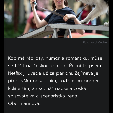
Foto: Karel Cudlín
Kdo má rád psy, humor a romantiku, může
se těšit na českou komedii Řekni to psem.
Netflix ji uvede už za pár dní. Zajímavá je
především obsazením, roztomilou border
kolií a tím, že scénář napsala česká
spisovatelka a scenáristka Irena
Obermannová.