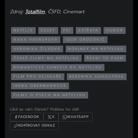
Zdroj:
Totalfilm
, ČSFD, Cinemart
NETFLIX
ČESKÝ
PSI
ZVÍŘATA
HUMOR
HANA VAGNEROVÁ
IGOR OROZOVIČ
VERONIKA ŽILKOVÁ
NOVINKY NA NETFLIXU
ČESKÉ FILMY NA NETFLIXU
ŘEKNI TO PSEM
ROMANTICKÉ KOMEDIE NA NETFLIXU
FILM PRO PEJSKAŘE
BERENIKA KOHOUTOVÁ
IRENA OBERMANNOVÁ
FILMY O PSECH NA NETFLIXU
Líbil se vám článek? Pošlete ho dál!
FACEBOOK
X
WHATSAPP
KOPÍROVAT ODKAZ