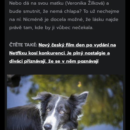
Nebo dá na svou matku (Veronika Žilková) a
bude smutnit, že nemá chlapa? To už nechejme
na ní. Nicméně je docela možné, že lásku najde
právě tam, kde by ji vůbec nečekala.
ČTĚTE TAKÉ:
Nový český film den po vydání na
Netflixu kosí konkurenci. Je plný nostalgie a
diváci přiznávají, že se v něm poznávají
Začátek reklamy
Konec reklamy