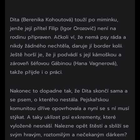
Dita (Berenika Kohoutová) touží po miminku,
jenže její přítel Filip (Igor Orozovič) není na
rodinu připraven. Ačkoli ví, že nemá psy ráda a
nikdy žádného nechtěla, daruje jí border kolii.
Ještě horší je, že ji podvádí s její kámoškou a
zároveň šéfovou Gábinou (Hana Vagnerová),
takže přijde i o práci.
Nakonec to dopadne tak, že Dita skončí sama a
se psem, o kterého nestála. Pejskařskou
komunitou dříve opovrhovala a nyní se s ní musí
stýkat. A taky uklízet psí exkrementy, které
vyloženě nesnáší. Nalezne opět štěstí a sblíží se
svým hravým, roztomilým a nečekaným dárkem?