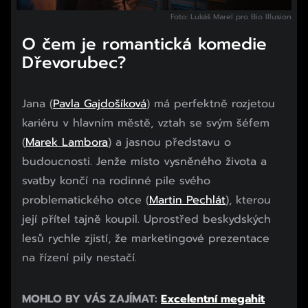
Foto: Lukáš Marel pro Bio Illusion
O čem je romantická komedie
Dřevorubec?
Jana (
Pavla Gajdošíková
) má perfektně rozjetou
kariéru v hlavním městě, vztah se svým šéfem
(
Marek Lambora
) a jasnou představu o
budoucnosti. Jenže místo vysněného života a
svatby končí na rodinné pile svého
problematického otce (
Martin Pechlát
), kterou
její přítel tajně koupil. Uprostřed beskydských
lesů rychle zjistí, že marketingové prezentace
na řízení pily nestačí.
MOHLO BY VÁS ZAJÍMAT:
Excelentní megahit