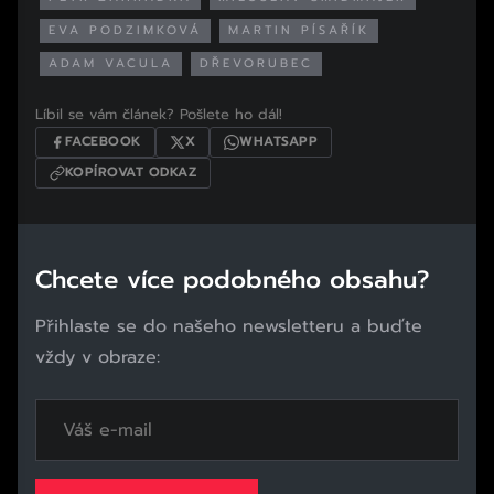
EVA PODZIMKOVÁ
MARTIN PÍSAŘÍK
ADAM VACULA
DŘEVORUBEC
Líbil se vám článek? Pošlete ho dál!
FACEBOOK
X
WHATSAPP
KOPÍROVAT ODKAZ
Chcete více podobného obsahu?
Přihlaste se do našeho newsletteru a buďte
vždy v obraze: