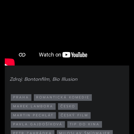
Zdroj: Bontonfilm, Bio Illusion
PRAHA
ROMANTICKÁ KOMEDIE
MAREK LAMBORA
ČESKO
MARTIN PECHLÁT
ČESKÝ FILM
PAVLA GAJDOŠÍKOVÁ
TIP DO KINA
PETR ZAHRÁDKA
MILOSLAV ŠMÍDMAJER