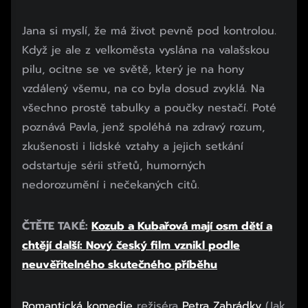
Jana si myslí, že má život pevně pod kontrolou.
Když je ale z velkoměsta vyslána na valašskou
pilu, ocitne se ve světě, který je na hony
vzdálený všemu, na co byla dosud zvyklá. Na
všechno prostě tabulky a poučky nestačí. Poté
poznává Pavla, jenž spoléhá na zdravý rozum,
zkušenosti i lidské vztahy a jejich setkání
odstartuje sérii střetů, humorných
nedorozumění i nečekaných citů.
ČTĚTE TAKÉ:
Kozub a Kubařová mají osm dětí a
chtějí další: Nový český film vznikl podle
neuvěřitelného skutečného příběhu
Romantická komedie
režiséra
Petra Zahrádky
(Jak