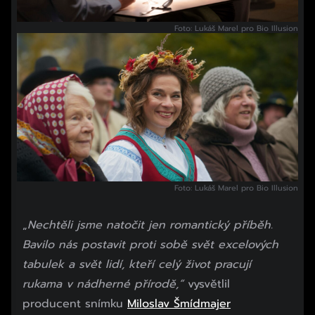
Foto: Lukáš Marel pro Bio Illusion
Foto: Lukáš Marel pro Bio Illusion
„
Nechtěli jsme natočit jen romantický příběh.
Bavilo nás postavit proti sobě svět excelových
tabulek a svět lidí, kteří celý život pracují
rukama v nádherné přírodě,“
vysvětlil
producent snímku
Miloslav Šmídmajer