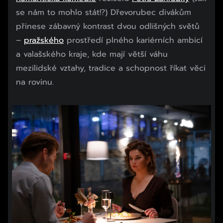
se nám to mohlo stát!?) Dřevorubec divákům
přinese zábavný kontrast dvou odlišných světů
–
pražského
prostředí plného kariérních ambicí
a valašského kraje, kde mají větší váhu
mezilidské vztahy, tradice a schopnost říkat věci
na rovinu.
Začátek reklamy
Konec reklamy