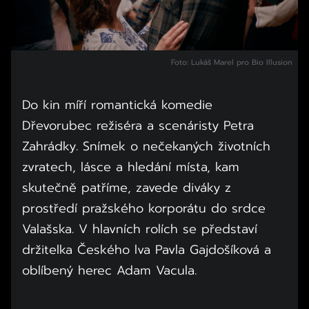
Foto: Lukáš Marel pro Bio Illusion
Do kin míří romantická komedie
Dřevorubec režiséra a scenáristy Petra
Zahrádky. Snímek o nečekaných životních
zvratech, lásce a hledání místa, kam
skutečně patříme, zavede diváky z
prostředí pražského korporátu do srdce
Valašska. V hlavních rolích se představí
držitelka Českého lva Pavla Gajdošíková a
oblíbený herec Adam Vacula.