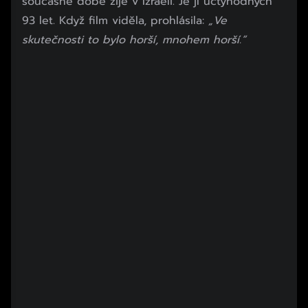
současné době žije v Izraeli. Je jí úctyhodných
93 let. Když film viděla, prohlásila:
„Ve
skutečnosti to bylo horší, mnohem horší.“