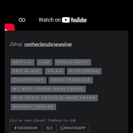
Zdroj:
netherlandsnewslive
NETFLIX
FILM
PODLE KNIHY
PRO MLADÉ
VÁLKA
NIZOZEMSKO
ŽIVOTOPISNÝ
ANNA FRANKOVÁ
MY BEST FRIEND ANNE FRANK
MIJN BESTE VRIENDIN ANNE FRANK
HANNELI GOSLAR
Líbil se vám článek? Pošlete ho dál!
FACEBOOK
X
WHATSAPP