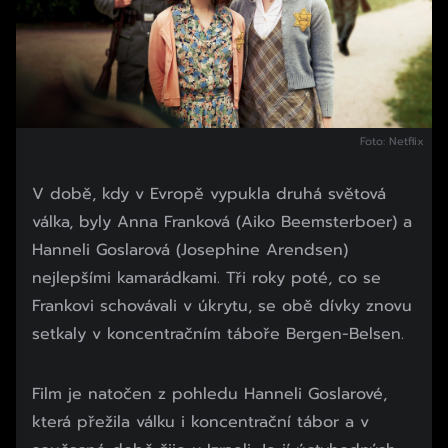
Foto: Netflix
V době, kdy v Evropě vypukla druhá světová
válka, byly Anna Franková (Aiko Beemsterboer) a
Hanneli Goslarová (Josephine Arendsen)
nejlepšími kamarádkami. Tři roky poté, co se
Frankovi schovávali v úkrytu, se obě dívky znovu
setkaly v koncentračním táboře Bergen-Belsen.
Začátek reklamy
Film je natočen z pohledu Hanneli Goslarové,
Konec reklamy
která přežila válku i koncentrační tábor a v