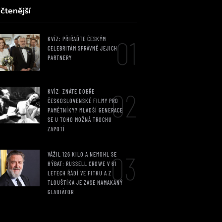
čtenější
01
KVÍZ: PŘIŘAĎTE ČESKÝM
CELEBRITÁM SPRÁVNĚ JEJICH
PARTNERY
02
KVÍZ: ZNÁTE DOBŘE
ČESKOSLOVENSKÉ FILMY PRO
PAMĚTNÍKY? MLADŠÍ GENERACE
SE U TOHO MOŽNÁ TROCHU
ZAPOTÍ
03
VÁŽIL 126 KILO A NEMOHL SE
HÝBAT: RUSSELL CROWE V 61
LETECH ŘÁDÍ VE FITKU A Z
TLOUŠTÍKA JE ZASE NAMAKANÝ
GLADIÁTOR