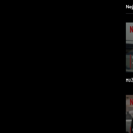
Ne
MUŽ