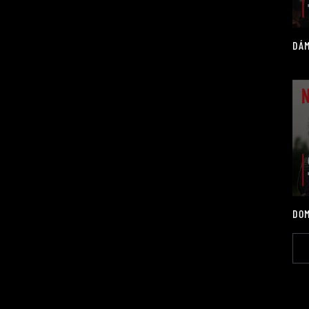
DÁM
DOM