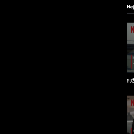
Ne
MUŽ