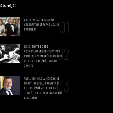
čtenější
01
KVÍZ: PŘIŘAĎTE ČESKÝM
CELEBRITÁM SPRÁVNĚ JEJICH
PARTNERY
02
KVÍZ: ZNÁTE DOBŘE
ČESKOSLOVENSKÉ FILMY PRO
PAMĚTNÍKY? MLADŠÍ GENERACE
SE U TOHO MOŽNÁ TROCHU
ZAPOTÍ
03
VÁŽIL 126 KILO A NEMOHL SE
HÝBAT: RUSSELL CROWE V 61
LETECH ŘÁDÍ VE FITKU A Z
TLOUŠTÍKA JE ZASE NAMAKANÝ
GLADIÁTOR