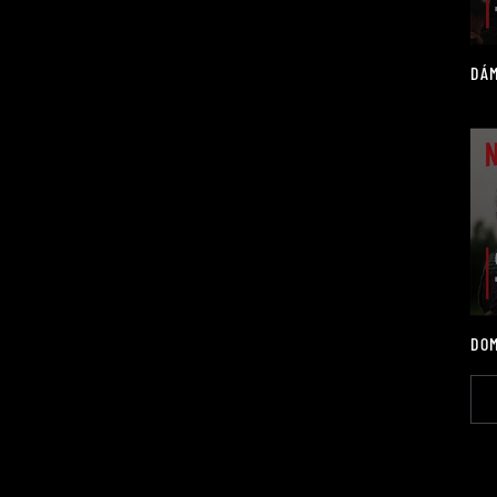
DÁM
DOM