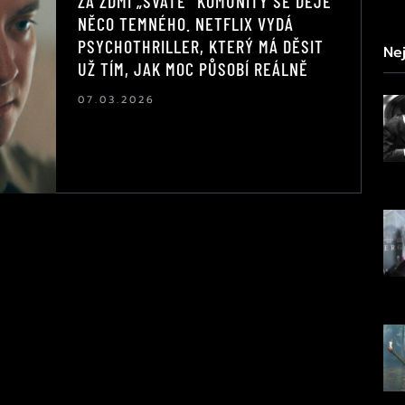
ZA ZDMI „SVATÉ“ KOMUNITY SE DĚJE
NĚCO TEMNÉHO. NETFLIX VYDÁ
PSYCHOTHRILLER, KTERÝ MÁ DĚSIT
Nej
UŽ TÍM, JAK MOC PŮSOBÍ REÁLNĚ
07.03.2026