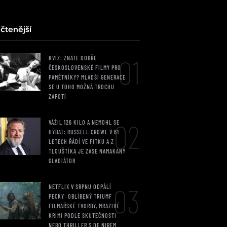
čtenější
01
KVÍZ: ZNÁTE DOBŘE
ČESKOSLOVENSKÉ FILMY PRO
PAMĚTNÍKY? MLADŠÍ GENERACE
SE U TOHO MOŽNÁ TROCHU
ZAPOTÍ
02
VÁŽIL 126 KILO A NEMOHL SE
HÝBAT: RUSSELL CROWE V 61
LETECH ŘÁDÍ VE FITKU A Z
TLOUŠTÍKA JE ZASE NAMAKANÝ
GLADIÁTOR
03
NETFLIX V SRPNU ODPÁLÍ
PECKY: OBLÍBENÝ TRIUMF
FILMAŘSKÉ TVORBY, MRAZIVÉ
KRIMI PODLE SKUTEČNOSTI
NEBO THRILLER S DE NIREM