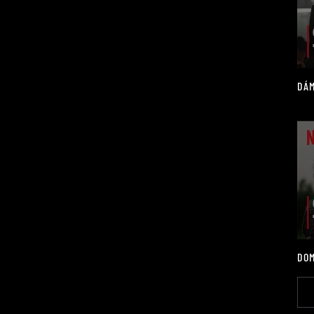
DÁM
DOM