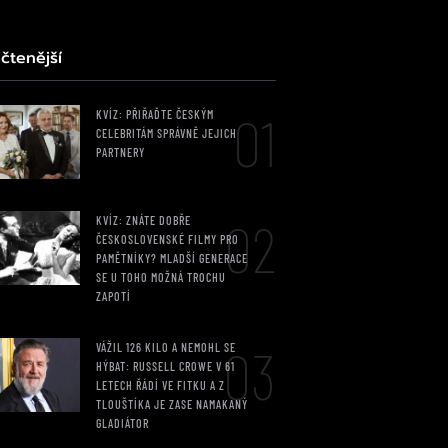
čtenější
01
KVÍZ: PŘIŘAĎTE ČESKÝM
CELEBRITÁM SPRÁVNĚ JEJICH
PARTNERY
02
KVÍZ: ZNÁTE DOBŘE
ČESKOSLOVENSKÉ FILMY PRO
PAMĚTNÍKY? MLADŠÍ GENERACE
SE U TOHO MOŽNÁ TROCHU
ZAPOTÍ
03
VÁŽIL 126 KILO A NEMOHL SE
HÝBAT: RUSSELL CROWE V 61
LETECH ŘÁDÍ VE FITKU A Z
TLOUŠTÍKA JE ZASE NAMAKANÝ
GLADIÁTOR