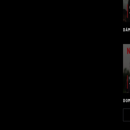
DÁM
DOM