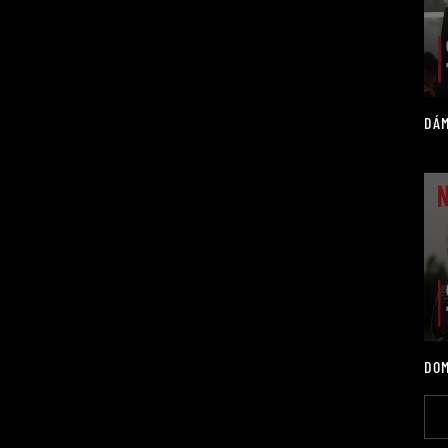
DÁM
DOM