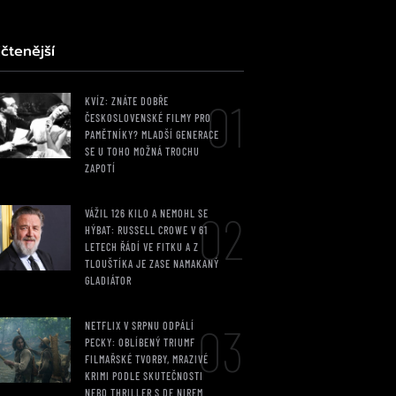
čtenější
01
KVÍZ: ZNÁTE DOBŘE
ČESKOSLOVENSKÉ FILMY PRO
PAMĚTNÍKY? MLADŠÍ GENERACE
SE U TOHO MOŽNÁ TROCHU
ZAPOTÍ
02
VÁŽIL 126 KILO A NEMOHL SE
HÝBAT: RUSSELL CROWE V 61
LETECH ŘÁDÍ VE FITKU A Z
TLOUŠTÍKA JE ZASE NAMAKANÝ
GLADIÁTOR
03
NETFLIX V SRPNU ODPÁLÍ
PECKY: OBLÍBENÝ TRIUMF
FILMAŘSKÉ TVORBY, MRAZIVÉ
KRIMI PODLE SKUTEČNOSTI
NEBO THRILLER S DE NIREM