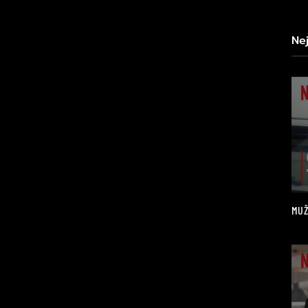
Ne
MUŽ