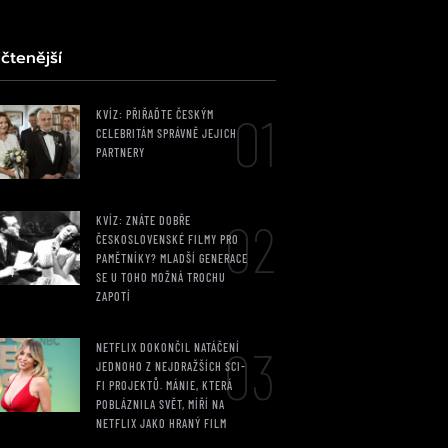
čtenější
01
KVÍZ: PŘIŘAĎTE ČESKÝM
CELEBRITÁM SPRÁVNĚ JEJICH
PARTNERY
02
KVÍZ: ZNÁTE DOBŘE
ČESKOSLOVENSKÉ FILMY PRO
PAMĚTNÍKY? MLADŠÍ GENERACE
SE U TOHO MOŽNÁ TROCHU
ZAPOTÍ
03
NETFLIX DOKONČIL NATÁČENÍ
JEDNOHO Z NEJDRAŽŠÍCH SCI-
FI PROJEKTŮ. MÁNIE, KTERÁ
POBLÁZNILA SVĚT, MÍŘÍ NA
NETFLIX JAKO HRANÝ FILM