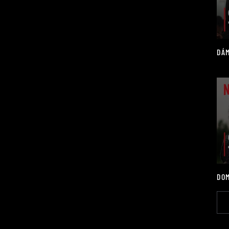
DÁM
DOM