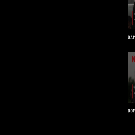
DÁM
DOM