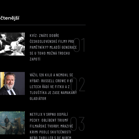
čtenější
01
KVÍZ: ZNÁTE DOBŘE
ČESKOSLOVENSKÉ FILMY PRO
PAMĚTNÍKY? MLADŠÍ GENERACE
SE U TOHO MOŽNÁ TROCHU
ZAPOTÍ
02
VÁŽIL 126 KILO A NEMOHL SE
HÝBAT: RUSSELL CROWE V 61
LETECH ŘÁDÍ VE FITKU A Z
TLOUŠTÍKA JE ZASE NAMAKANÝ
GLADIÁTOR
03
NETFLIX V SRPNU ODPÁLÍ
PECKY: OBLÍBENÝ TRIUMF
FILMAŘSKÉ TVORBY, MRAZIVÉ
KRIMI PODLE SKUTEČNOSTI
NEBO THRILLER S DE NIREM