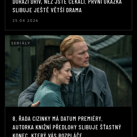
DORAZÍ DŘÍV, NEŽ JSTE ČEKALI. PRVNÍ UKÁZKA
SLIBUJE JEŠTĚ VĚTŠÍ DRAMA
25.04.2026
SERIÁLY
8. ŘADA CIZINKY MÁ DATUM PREMIÉRY.
AUTORKA KNIŽNÍ PŘEDLOHY SLIBUJE ŠŤASTNÝ
KONEC, KTERÝ VÁS ROZPLÁČE