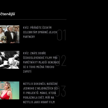
čtenější
01
KVÍZ: PŘIŘAĎTE ČESKÝM
CELEBRITÁM SPRÁVNĚ JEJICH
PARTNERY
02
KVÍZ: ZNÁTE DOBŘE
ČESKOSLOVENSKÉ FILMY PRO
PAMĚTNÍKY? MLADŠÍ GENERACE
SE U TOHO MOŽNÁ TROCHU
ZAPOTÍ
03
NETFLIX DOKONČIL NATÁČENÍ
JEDNOHO Z NEJDRAŽŠÍCH SCI-
FI PROJEKTŮ. MÁNIE, KTERÁ
POBLÁZNILA SVĚT, MÍŘÍ NA
NETFLIX JAKO HRANÝ FILM