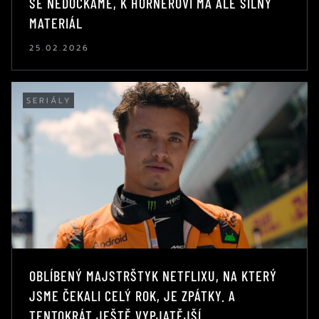
SE NEDOČKÁME, K HORNEROVI MÁ ALE SILNÝ
MATERIÁL
25.02.2026
SERIÁLY
OBLÍBENÝ MAJSTRŠTYK NETFLIXU, NA KTERÝ
JSME ČEKALI CELÝ ROK, JE ZPÁTKY. A
TENTOKRÁT JEŠTĚ VYPJATĚJŠÍ