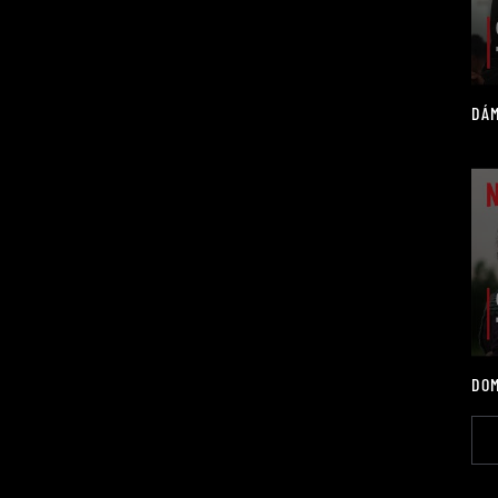
DÁM
DOM