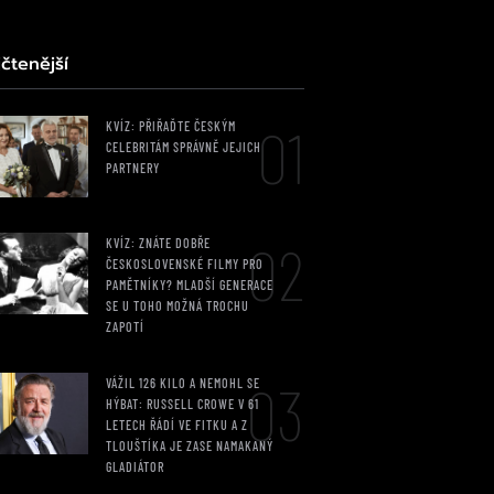
čtenější
01
KVÍZ: PŘIŘAĎTE ČESKÝM
CELEBRITÁM SPRÁVNĚ JEJICH
PARTNERY
02
KVÍZ: ZNÁTE DOBŘE
ČESKOSLOVENSKÉ FILMY PRO
PAMĚTNÍKY? MLADŠÍ GENERACE
SE U TOHO MOŽNÁ TROCHU
ZAPOTÍ
03
VÁŽIL 126 KILO A NEMOHL SE
HÝBAT: RUSSELL CROWE V 61
LETECH ŘÁDÍ VE FITKU A Z
TLOUŠTÍKA JE ZASE NAMAKANÝ
GLADIÁTOR