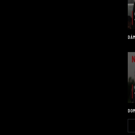
DÁM
DOM