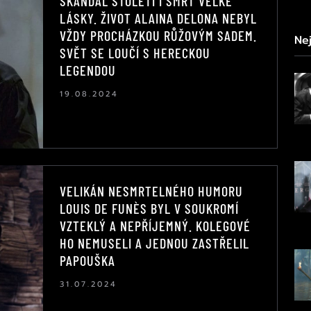
SKANDÁL STOLETÍ I SMRT VELKÉ
LÁSKY. ŽIVOT ALAINA DELONA NEBYL
VŽDY PROCHÁZKOU RŮŽOVÝM SADEM.
Nej
SVĚT SE LOUČÍ S HERECKOU
LEGENDOU
19.08.2024
VELIKÁN NESMRTELNÉHO HUMORU
LOUIS DE FUNÈS BYL V SOUKROMÍ
VZTEKLÝ A NEPŘÍJEMNÝ. KOLEGOVÉ
HO NEMUSELI A JEDNOU ZASTŘELIL
PAPOUŠKA
31.07.2024