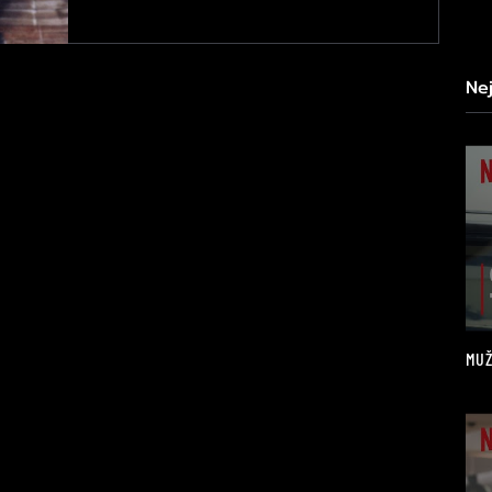
Ne
MUŽ