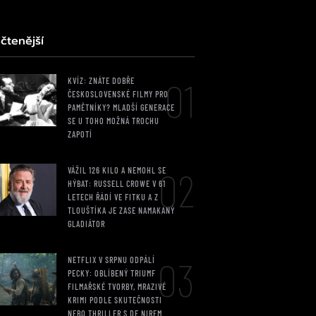
čtenější
01
KVÍZ: ZNÁTE DOBŘE
ČESKOSLOVENSKÉ FILMY PRO
PAMĚTNÍKY? MLADŠÍ GENERACE
SE U TOHO MOŽNÁ TROCHU
ZAPOTÍ
02
VÁŽIL 126 KILO A NEMOHL SE
HÝBAT: RUSSELL CROWE V 61
LETECH ŘÁDÍ VE FITKU A Z
TLOUŠTÍKA JE ZASE NAMAKANÝ
GLADIÁTOR
03
NETFLIX V SRPNU ODPÁLÍ
PECKY: OBLÍBENÝ TRIUMF
FILMAŘSKÉ TVORBY, MRAZIVÉ
KRIMI PODLE SKUTEČNOSTI
NEBO THRILLER S DE NIREM