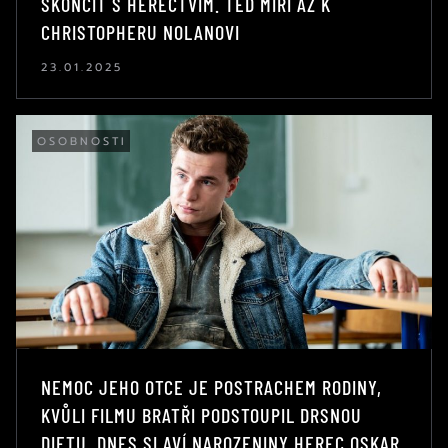
SKONČIT S HERECTVÍM. TEĎ MÍŘÍ AŽ K
CHRISTOPHERU NOLANOVI
23.01.2025
OSOBNOSTI
NEMOC JEHO OTCE JE POSTRACHEM RODINY,
KVŮLI FILMU BRATŘI PODSTOUPIL DRSNOU
DIETU. DNES SLAVÍ NAROZENINY HEREC OSKAR