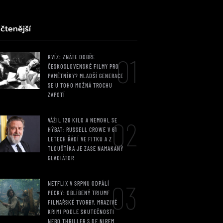
čtenější
01
KVÍZ: ZNÁTE DOBŘE
ČESKOSLOVENSKÉ FILMY PRO
PAMĚTNÍKY? MLADŠÍ GENERACE
SE U TOHO MOŽNÁ TROCHU
ZAPOTÍ
02
VÁŽIL 126 KILO A NEMOHL SE
HÝBAT: RUSSELL CROWE V 61
LETECH ŘÁDÍ VE FITKU A Z
TLOUŠTÍKA JE ZASE NAMAKANÝ
GLADIÁTOR
03
NETFLIX V SRPNU ODPÁLÍ
PECKY: OBLÍBENÝ TRIUMF
FILMAŘSKÉ TVORBY, MRAZIVÉ
KRIMI PODLE SKUTEČNOSTI
NEBO THRILLER S DE NIREM