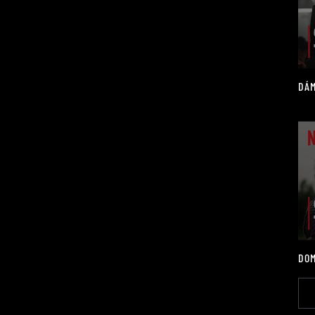
DÁM
DOM