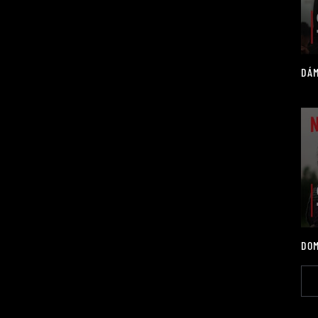
DÁM
DOM