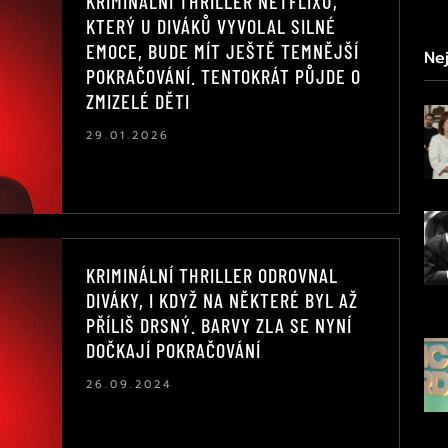
KRIMINÁLNÍ THRILLER NETFLIXU,
KTERÝ U DIVÁKŮ VYVOLAL SILNÉ
EMOCE, BUDE MÍT JEŠTĚ TEMNĚJŠÍ
Nej
POKRAČOVÁNÍ. TENTOKRÁT PŮJDE O
ZMIZELÉ DĚTI
29.01.2026
KRIMINÁLNÍ THRILLER ODROVNAL
DIVÁKY, I KDYŽ NA NĚKTERÉ BYL AŽ
PŘÍLIŠ DRSNÝ. BARVY ZLA SE NYNÍ
DOČKAJÍ POKRAČOVÁNÍ
26.09.2024