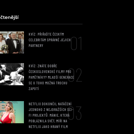
čtenější
01
KVÍZ: PŘIŘAĎTE ČESKÝM
CELEBRITÁM SPRÁVNĚ JEJICH
PARTNERY
02
KVÍZ: ZNÁTE DOBŘE
ČESKOSLOVENSKÉ FILMY PRO
PAMĚTNÍKY? MLADŠÍ GENERACE
SE U TOHO MOŽNÁ TROCHU
ZAPOTÍ
03
NETFLIX DOKONČIL NATÁČENÍ
JEDNOHO Z NEJDRAŽŠÍCH SCI-
FI PROJEKTŮ. MÁNIE, KTERÁ
POBLÁZNILA SVĚT, MÍŘÍ NA
NETFLIX JAKO HRANÝ FILM