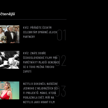
čtenější
01
KVÍZ: PŘIŘAĎTE ČESKÝM
CELEBRITÁM SPRÁVNĚ JEJICH
PARTNERY
02
KVÍZ: ZNÁTE DOBŘE
ČESKOSLOVENSKÉ FILMY PRO
PAMĚTNÍKY? MLADŠÍ GENERACE
SE U TOHO MOŽNÁ TROCHU
ZAPOTÍ
03
NETFLIX DOKONČIL NATÁČENÍ
JEDNOHO Z NEJDRAŽŠÍCH SCI-
FI PROJEKTŮ. MÁNIE, KTERÁ
POBLÁZNILA SVĚT, MÍŘÍ NA
NETFLIX JAKO HRANÝ FILM