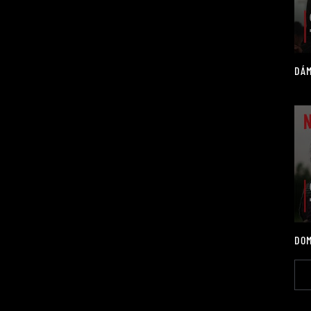
DÁM
DOM