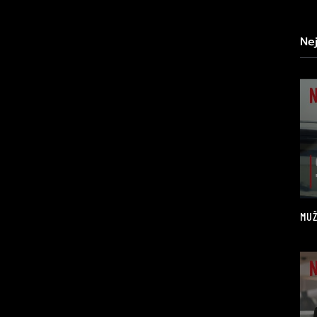
Ne
MUŽ