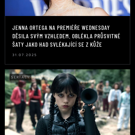
JENNA ORTEGA NA PREMIÉŘE WEDNESDAY
DĚSILA SVÝM VZHLEDEM. OBLÉKLA PRŮSVITNÉ
ŠATY JAKO HAD SVLÉKAJÍCÍ SE Z KŮŽE
31.07.2025
SERIÁLY