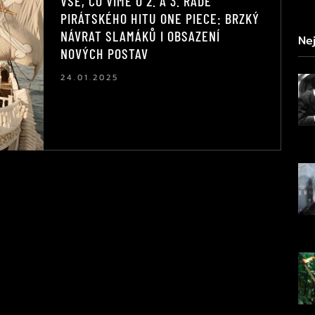
VŠE, CO VÍME O 2. A 3. ŘADĚ
PIRÁTSKÉHO HITU ONE PIECE: BRZKÝ
NÁVRAT SLAMÁKŮ I OBSAZENÍ
Nej
NOVÝCH POSTAV
24.01.2025