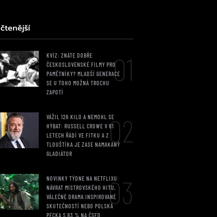
čtenější
01
KVÍZ: ZNÁTE DOBŘE
ČESKOSLOVENSKÉ FILMY PRO
PAMĚTNÍKY? MLADŠÍ GENERACE
SE U TOHO MOŽNÁ TROCHU
ZAPOTÍ
02
VÁŽIL 126 KILO A NEMOHL SE
HÝBAT: RUSSELL CROWE V 61
LETECH ŘÁDÍ VE FITKU A Z
TLOUŠTÍKA JE ZASE NAMAKANÝ
GLADIÁTOR
03
NOVINKY TÝDNE NA NETFLIXU:
NÁVRAT MISTROVSKÉHO HITU,
VÁLEČNÉ DRAMA INSPIROVANÉ
SKUTEČNOSTÍ NEBO POLSKÁ
PECKA S 83 % NA ČSFD