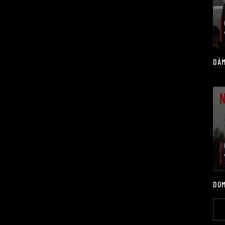
DÁM
DOM