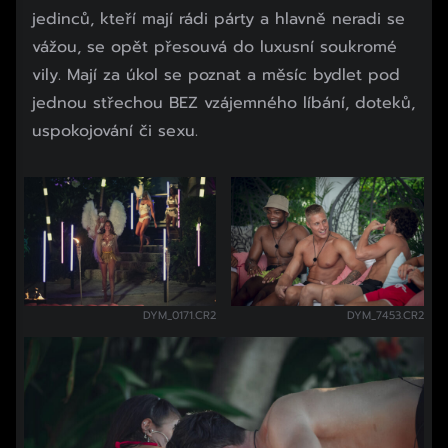
jedinců, kteří mají rádi párty a hlavně neradi se
vážou, se opět přesouvá do luxusní soukromé
vily. Mají za úkol se poznat a měsíc bydlet pod
jednou střechou BEZ vzájemného líbání, doteků,
uspokojování či sexu.
DYM_0171.CR2
DYM_7453.CR2