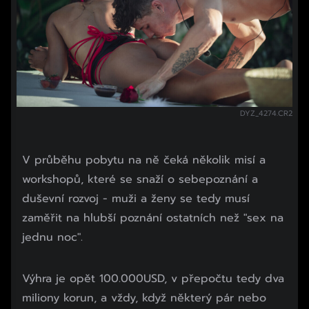
DYZ_4274.CR2
V průběhu pobytu na ně čeká několik misí a
workshopů, které se snaží o sebepoznání a
duševní rozvoj - muži a ženy se tedy musí
zaměřit na hlubší poznání ostatních než "sex na
jednu noc".
Začátek reklamy
Výhra je opět 100.000USD, v přepočtu tedy dva
Konec reklamy
miliony korun, a vždy, když některý pár nebo