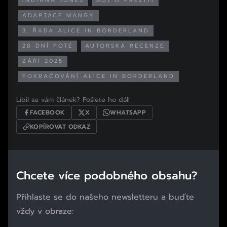
INDIANA JONES
BOJ O PŘEŽITÍ
ADAPTACE MANGY
3. ŘADA ALICE IN BORDERLAND
28 DNÍ POTÉ
AUTORSKÁ RECENZE
ZÁŘÍ 2025
POKRAČOVÁNÍ ALICE IN BORDERLAND
Líbil se vám článek? Pošlete ho dál!
FACEBOOK
X
WHATSAPP
KOPÍROVAT ODKAZ
Chcete více podobného obsahu?
Přihlaste se do našeho newsletteru a buďte
vždy v obraze: