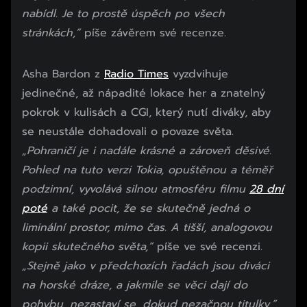
nabídl. Je to prostě úspěch po všech
stránkách,”
píše závěrem své recenze.
Asha Bardon z
Radio Times
vyzdvihuje
jedinečné, až nápadité lokace her a znatelný
pokrok v kulisách a CGI, který nutí diváky, aby
se neustále dohadovali o povaze světa.
„Pohraničí je i nadále krásné a zároveň děsivé.
Pohled na tuto verzi Tokia, opuštěnou a téměř
podzimní, vyvolává silnou atmosféru filmu
28 dní
poté
a také pocit, že se skutečně jedná o
liminální prostor, mimo čas. A tišší, analogovou
kopii skutečného světa,”
píše ve své recenzi.
„Stejně jako v předchozích řadách jsou diváci
na horské dráze, a jakmile se věci dají do
pohybu, nezastaví se, dokud nezačnou titulky,”