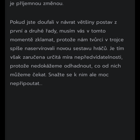
je příjemnou změnou.
Začátek reklamy
Pokud jste doufali v návrat většiny postav z
Konec reklamy
první a druhé řady, musím vás v tomto
momentě zklamat, protože nám tvůrci v trojce
spíše naservírovali novou sestavu hráčů. Je tím
však zaručena určitá míra nepředvídatelnosti,
protože nedokážeme odhadnout, co od nich
můžeme čekat. Snažte se k nim ale moc
nepřipoutat…