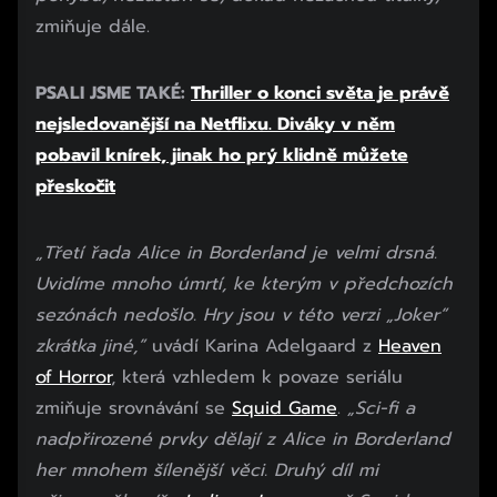
zmiňuje dále.
PSALI JSME TAKÉ:
Thriller o konci světa je právě
nejsledovanější na Netflixu. Diváky v něm
pobavil knírek, jinak ho prý klidně můžete
přeskočit
„Třetí řada Alice in Borderland je velmi drsná.
Uvidíme mnoho úmrtí, ke kterým v předchozích
sezónách nedošlo. Hry jsou v této verzi „Joker“
zkrátka jiné,”
uvádí Karina Adelgaard z
Heaven
of Horror
, která vzhledem k povaze seriálu
zmiňuje srovnávání se
Squid Game
.
„Sci-fi a
nadpřirozené prvky dělají z Alice in Borderland
her mnohem šílenější věci. Druhý díl mi