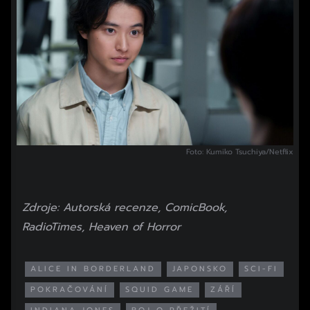
Foto: Kumiko Tsuchiya/Netflix
Zdroje: Autorská recenze, ComicBook,
RadioTimes, Heaven of Horror
ALICE IN BORDERLAND
JAPONSKO
SCI-FI
POKRAČOVÁNÍ
SQUID GAME
ZÁŘÍ