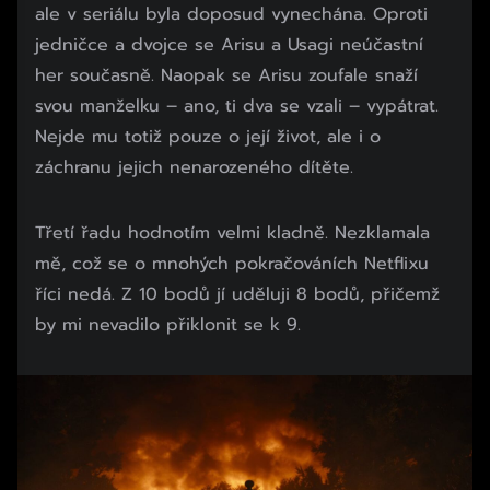
ale v seriálu byla doposud vynechána. Oproti
jedničce a dvojce se Arisu a Usagi neúčastní
her současně. Naopak se Arisu zoufale snaží
svou manželku – ano, ti dva se vzali – vypátrat.
Nejde mu totiž pouze o její život, ale i o
záchranu jejich nenarozeného dítěte.
Třetí řadu hodnotím velmi kladně. Nezklamala
mě, což se o mnohých pokračováních Netflixu
říci nedá. Z 10 bodů jí uděluji 8 bodů, přičemž
by mi nevadilo přiklonit se k 9.