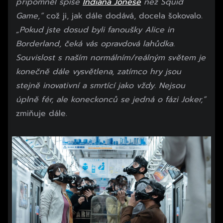
připomněl spíše
Indiana Jonese
než Squid
Game,”
což ji, jak dále dodává, docela šokovalo.
„Pokud jste dosud byli fanoušky Alice in
Borderland, čeká vás opravdová lahůdka.
Souvislost s naším normálním/reálným světem je
konečně dále vysvětlena, zatímco hry jsou
stejně inovativní a smrtící jako vždy. Nejsou
úplně fér, ale koneckonců se jedná o fázi Joker,”
zmiňuje dále.