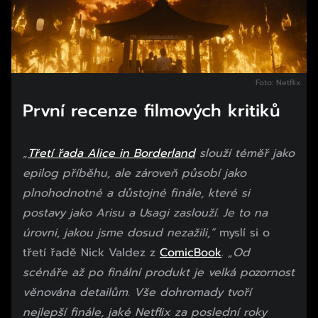
Foto: Netflix
První recenze filmových kritiků
„
Třetí řada Alice in Borderland
slouží téměř jako
epilog příběhu, ale zároveň působí jako
plnohodnotné a důstojné finále, které si
postavy jako Arisu a Usagi zaslouží. Je to na
úrovni, jakou jsme dosud nezažili,”
myslí si o
třetí řadě Nick Valdez z
ComicBook
.
„Od
scénáře až po finální produkt je velká pozornost
věnována detailům. Vše dohromady tvoří
nejlepší finále, jaké Netflix za poslední roky