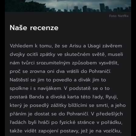
Foto: Netflix
Naše recenze
Vzhledem k tomu, že se Arisu a Usagi závěrem
dvojky ocitli zpátky ve skutečném světě, museli
nám tvůrci srozumitelným způsobem vysvětlit,
proč se zrovna oni dva vrátili do Pohraničí.
Naštěstí se jim to povedlo a divák jim to
spolkne i s navijákem. V podstatě se o to
postará Banda a divoká karta této řady, Ryuji,
který je posedlý zážitky blížícími se smrti, a jeho
přáním je dostat se do Pohraničí. V předešlých
řadách byli hráči po fyzické stránce v pořádku,
takže vidět zapojení postavy, jež je na vozíčku,