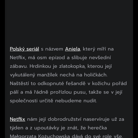
Polský seriál
s názvem
Aniela
, který míří na
Netflix, má osm epizod a slibuje nevšední
zábavu. Hrdinkou je zlatokopka, kterou její
vykutálený manžílek nechá na holičkách.
Naštěstí to odkopnuté fešandě v kožichu pořád
pálí a má řádně prořízlou pusu, takže se v její
společnosti určitě nebudeme nudit.
Netflix
nám její dobrodružství naservíruje už za
týden a z upoutávky je znát, že herečka
Małgorzata Kożuchowska dává do své role vše.