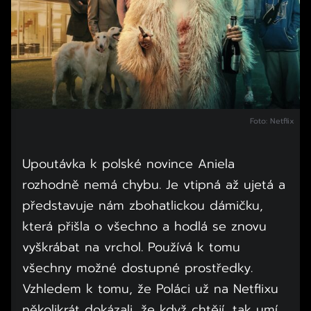
Foto: Netflix
Upoutávka k polské novince Aniela
rozhodně nemá chybu. Je vtipná až ujetá a
představuje nám zbohatlickou dámičku,
která přišla o všechno a hodlá se znovu
vyškrábat na vrchol. Používá k tomu
všechny možné dostupné prostředky.
Vzhledem k tomu, že Poláci už na Netflixu
několikrát dokázali, že když chtějí, tak umí,