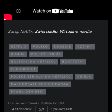
Zdroj: Netflix,
Zwierciadlo
,
Wirtualne media
NETFLIX
POLSKO
KOMEDIE
VZTAHY
HUMOR
POLSKÝ SERIÁL
NOVINKY NA NETFLIXU
BOHATSTVÍ
ZLATOKOPKA
POLSKÉ SERIÁLY NA NETFLIXU
ANIELA
MAŁGORZATA KOŻUCHOWSKA
PAWEŁ DEMIRSKI
Líbil se vám článek? Pošlete ho dál!
FACEBOOK
X
WHATSAPP