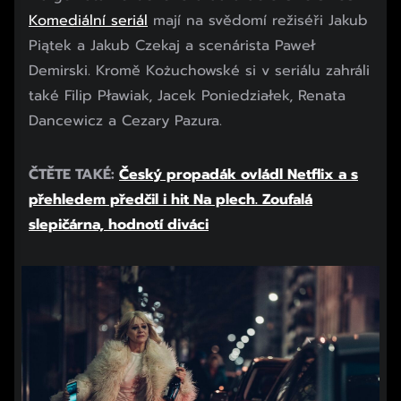
Komediální seriál
mají na svědomí režiséři Jakub
Piątek a Jakub Czekaj a scenárista Paweł
Demirski. Kromě Kożuchowské si v seriálu zahráli
také Filip Pławiak, Jacek Poniedziałek, Renata
Dancewicz a Cezary Pazura.
ČTĚTE TAKÉ:
Český propadák ovládl Netflix a s
přehledem předčil i hit Na plech. Zoufalá
slepičárna, hodnotí diváci
Začátek reklamy
Konec reklamy