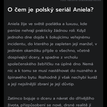
Foto: Karolina Grabowska/Netflix
O čem je polský seriál Aniela?
Aniela žije ve světě pozlátka a luxusu, kde
peníze nehrají prakticky žádnou roli. Když
jednoho dne dojde k šokujícímu veřejnému
incidentu, do kterého je zapleten její manžel, v
jediném okamžiku přijde o všechno, včetně
dospívající dcery, a spadne z vrcholu
společenského žebříčku na úplné dno. Nemá
nic a k tomu se musí nastěhovat do nuzného a
špinavého bytu. Rozhodně jí však nechybí kuráž
a její nejsilnější zbraní je její důvtip.
Zatímco bojuje o dceru a návrat do dřívějšího
života, přizpůsobení se nové, drsné realitě jí