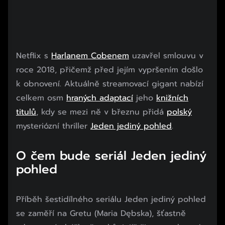
Netflix s
Harlanem Cobenem
uzavřel smlouvu v
roce 2018, přičemž před jejím vypršením došlo
k obnovení. Aktuálně streamovací gigant nabízí
celkem osm
hraných adaptací
jeho
knižních
titulů
, kdy se mezi ně v březnu přidá
polský
mysteriózní thriller
Jeden jediný pohled
.
O čem bude seriál Jeden jediný
pohled
Příběh šestidílného seriálu Jeden jediný pohled
se zaměří na Gretu (Maria Dębska), šťastně