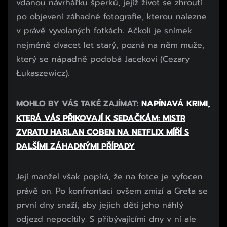
vdanou návrhářku šperků, jejíž život se zhroutí
po objevení záhadné fotografie, kterou nalezne
v právě vyvolaných fotkách. Ačkoli je snímek
nejméně dvacet let starý, pozná na něm muže,
který se nápadně podobá Jacekovi (Cezary
Łukaszewicz).
MOHLO BY VÁS TAKÉ ZAJÍMAT:
NAPÍNAVÁ KRIMI,
KTERÁ VÁS PŘIKOVAJÍ K SEDAČKÁM: MISTR
ZVRATU HARLAN COBEN NA NETFLIX MÍŘÍ S
DALŠÍMI ZÁHADNÝMI PŘÍPADY
Začátek reklamy
Její manžel však popírá, že na fotce je vyfocen
Konec reklamy
právě on. Po konfrontaci ovšem zmizí a Greta se
první dny snaží, aby jejich děti jeho náhlý
odjezd nepocítily. S přibývajícími dny v ní ale