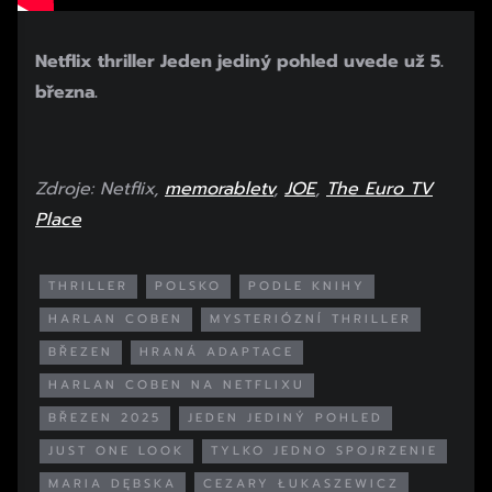
Netflix thriller Jeden jediný pohled uvede už 5.
března.
Zdroje: Netflix,
memorabletv
,
JOE
,
The Euro TV
Place
THRILLER
POLSKO
PODLE KNIHY
HARLAN COBEN
MYSTERIÓZNÍ THRILLER
BŘEZEN
HRANÁ ADAPTACE
HARLAN COBEN NA NETFLIXU
BŘEZEN 2025
JEDEN JEDINÝ POHLED
JUST ONE LOOK
TYLKO JEDNO SPOJRZENIE
MARIA DĘBSKA
CEZARY ŁUKASZEWICZ