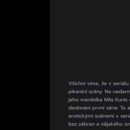
Všichni víme, že v seriál
pikantní scény. Ne nadarm
jeho manželka Mila Kunis d
sledování první série. To
erotickými scénami v seri
bez zábran a nějakého sm