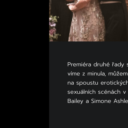
Premiéra druhé řady se
víme z minula, můžeme
na spoustu erotických
sexuálních scénách v 
Bailey a Simone Ashle