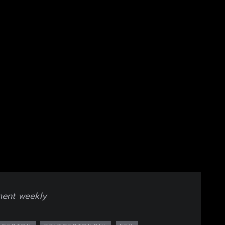
ment weekly