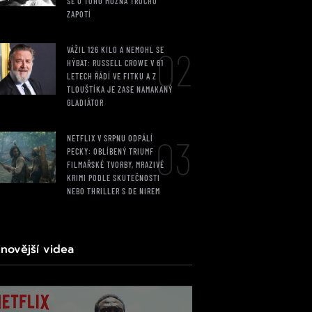
SE U TOHO MOŽNÁ TROCHU
ZAPOTÍ
02
VÁŽIL 126 KILO A NEMOHL SE
HÝBAT: RUSSELL CROWE V 61
LETECH ŘÁDÍ VE FITKU A Z
TLOUŠTÍKA JE ZASE NAMAKANÝ
GLADIÁTOR
03
NETFLIX V SRPNU ODPÁLÍ
PECKY: OBLÍBENÝ TRIUMF
FILMAŘSKÉ TVORBY, MRAZIVÉ
KRIMI PODLE SKUTEČNOSTI
NEBO THRILLER S DE NIREM
jnovější videa