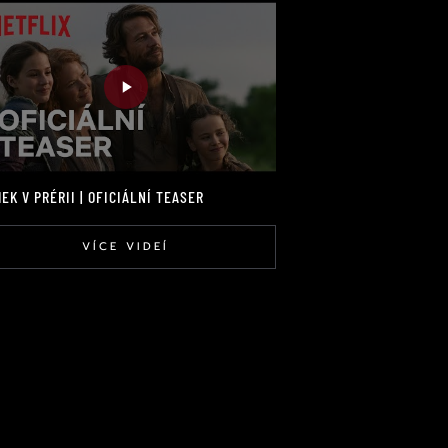
EK V PRÉRII | OFICIÁLNÍ TEASER
VÍCE VIDEÍ