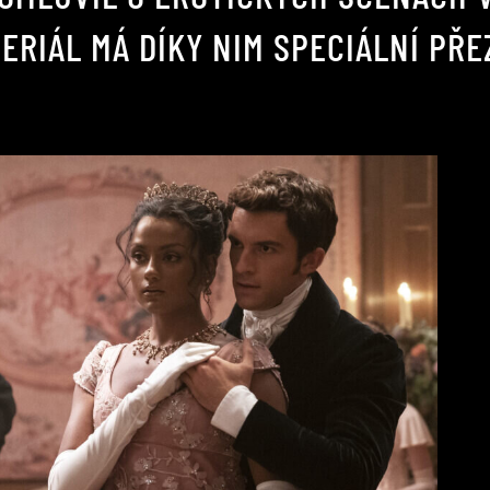
ERIÁL MÁ DÍKY NIM SPECIÁLNÍ PŘE