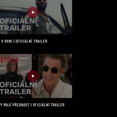
 V OHNI | OFICIÁLNÍ TRAILER
Y MAJÍ PŘEDNOST | OFICIÁLNÍ TRAILER