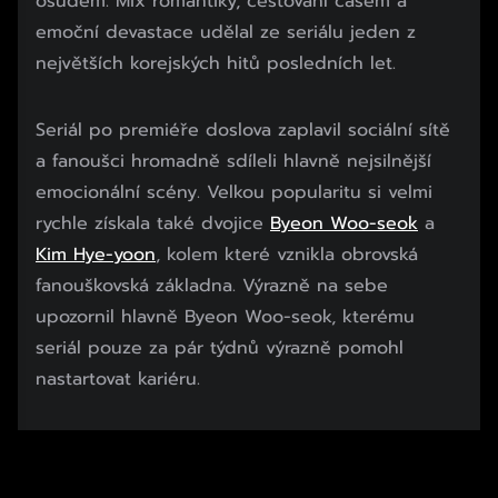
osudem. Mix romantiky, cestování časem a
emoční devastace udělal ze seriálu jeden z
největších korejských hitů posledních let.
Seriál po premiéře doslova zaplavil sociální sítě
a fanoušci hromadně sdíleli hlavně nejsilnější
emocionální scény. Velkou popularitu si velmi
rychle získala také dvojice
Byeon Woo-seok
a
Kim Hye-yoon
, kolem které vznikla obrovská
fanouškovská základna. Výrazně na sebe
upozornil hlavně Byeon Woo-seok, kterému
seriál pouze za pár týdnů výrazně pomohl
nastartovat kariéru.