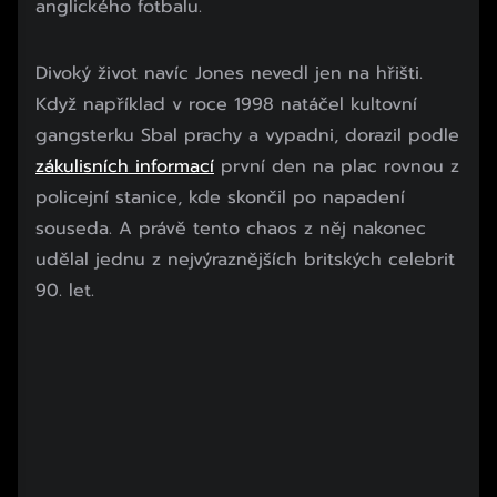
anglického fotbalu.
Začátek reklamy
Divoký život navíc Jones nevedl jen na hřišti.
Konec reklamy
Když například v roce 1998 natáčel kultovní
gangsterku Sbal prachy a vypadni, dorazil podle
zákulisních informací
první den na plac rovnou z
policejní stanice, kde skončil po napadení
souseda. A právě tento chaos z něj nakonec
udělal jednu z nejvýraznějších britských celebrit
90. let.