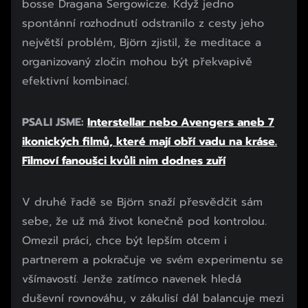
bosse Dragana Sergowicze. Když jedno
spontánní rozhodnutí odstranilo z cesty jeho
největší problém, Björn zjistil, že meditace a
organizovaný zločin mohou být překvapivě
efektivní kombinací.
PSALI JSME:
Interstellar nebo Avengers aneb 7
ikonických filmů, které mají obří vadu na kráse.
Filmoví fanoušci kvůli nim dodnes zuří
V druhé řadě se Björn snaží přesvědčit sám
sebe, že už má život konečně pod kontrolou.
Omezil práci, chce být lepším otcem i
partnerem a pokračuje ve svém experimentu se
všímavostí. Jenže zatímco navenek hledá
duševní rovnováhu, v zákulisí dál balancuje mezi