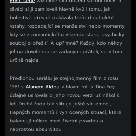
První série
zaznamenala docela solidní ohlas a
diváci si ji zamilovali hlavně kvůli tomu, jak
bolestivě přesně dokázala trefit dlouholeté
vztahy, rozpadající se manželství nebo momenty,
kdy se z romantického víkendu stane psychický
souboj o přežití. A upřímně? Každý, kdo někdy
jel na dovolenou se zadanými přáteli, se v tom
určitě najde.
Předlohou seriálu je stejnojmenný film z roku
1981 s
Alanem Aldou
v hlavní roli a Tina Fey
údajně usilovala o jeho novou verzi už několik
let. Druhá řada tak slibuje ještě víc emocí,
trapných momentů i vyhrocených situací, které
balancují někde mezi životní pravdou a
naprostou absurditou.