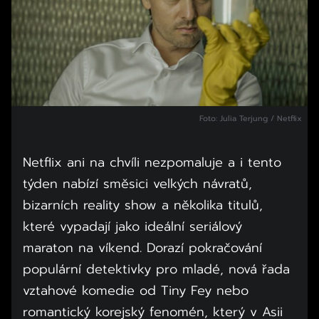
Foto: Julia Terjung / Netflix
Netflix ani na chvíli nezpomaluje a i tento
týden nabízí směsici velkých návratů,
bizarních reality show a několika titulů,
které vypadají jako ideální seriálový
maraton na víkend. Dorazí pokračování
populární detektivky pro mladé, nová řada
vztahové komedie od Tiny Fey nebo
romantický korejský fenomén, který v Asii