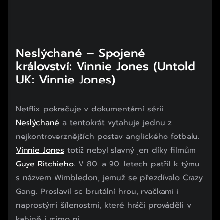
Neslýchané – Spojené
království: Vinnie Jones (Untold
UK: Vinnie Jones)
Netflix pokračuje v dokumentární sérii
Neslýchané
a tentokrát vytahuje jednu z
nejkontroverznějších postav anglického fotbalu.
Vinnie Jones
totiž nebyl slavný jen díky filmům
Guye Ritchieho
. V 80. a 90. letech patřil k týmu
s názvem Wimbledon, jemuž se přezdívalo Crazy
Gang. Proslavil se brutální hrou, rvačkami i
naprostými šílenostmi, které hráči prováděli v
kabině i mimo ni.