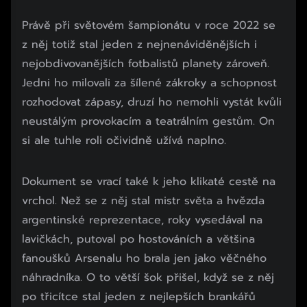
Právě při světovém šampionátu v roce 2022 se
z něj totiž stal jeden z nejnenáviděnějších i
nejobdivovanějších fotbalistů planety zároveň.
Jedni ho milovali za šílené zákroky a schopnost
rozhodovat zápasy, druzí ho nemohli vystát kvůli
neustálým provokacím a teatrálním gestům. On
si ale tuhle roli očividně užívá naplno.
Dokument se vrací také k jeho klikaté cestě na
vrchol. Než se z něj stal mistr světa a hvězda
argentinské reprezentace, roky vysedával na
lavičkách, putoval po hostováních a většina
fanoušků Arsenalu ho brala jen jako věčného
náhradníka. O to větší šok přišel, když se z něj
po třicítce stal jeden z nejlepších brankářů