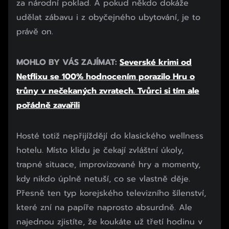
za národní poklad. A pokud někdo dokáže
udělat zábavu i z obyčejného ubytování, je to
právě on.
MOHLO BY VÁS ZAJÍMAT:
Severské krimi od
Netflixu se 100% hodnocením porazilo Hru o
trůny v nečekaných zvratech. Tvůrci si tím ale
pořádně zavařili
Hosté totiž nepřijíždějí do klasického wellness
hotelu. Místo klidu je čekají zvláštní úkoly,
trapné situace, improvizované hry a momenty,
kdy nikdo úplně netuší, co se vlastně děje.
Přesně ten typ korejského televizního šílenství,
které zní na papíře naprosto absurdně. Ale
najednou zjistíte, že koukáte už třetí hodinu v