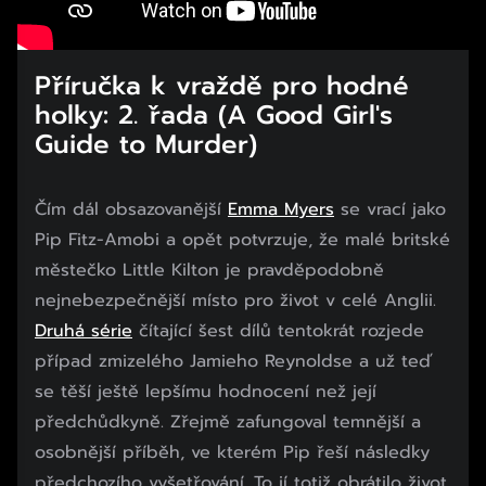
Příručka k vraždě pro hodné
holky: 2. řada (A Good Girl's
Guide to Murder)
Čím dál obsazovanější
Emma Myers
se vrací jako
Pip Fitz-Amobi a opět potvrzuje, že malé britské
městečko Little Kilton je pravděpodobně
nejnebezpečnější místo pro život v celé Anglii.
Druhá série
čítající šest dílů tentokrát rozjede
případ zmizelého Jamieho Reynoldse a už teď
se těší ještě lepšímu hodnocení než její
předchůdkyně. Zřejmě zafungoval temnější a
osobnější příběh, ve kterém Pip řeší následky
předchozího vyšetřování. To jí totiž obrátilo život