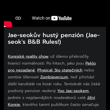
Jae-seokův hustý penzión (Jae-
seok's B&B Rules!)
Korejské reality show
už dávno překročily
hranici normálnosti. Po hitech, jako jsou
Peklo
pro nezadané
,
Physical: Sto statečných
nebo
zombie šílenosti
Zombieverzum
, teď přichází
další kandidát na bizár roku. Tentokrát nás čeká
podivný penzion vedený
Yoo Jae-seokem
,
jedním z nejslavnějších moderátorů celé
Jižní
Koreje
, kterého tamní publikum často označuje