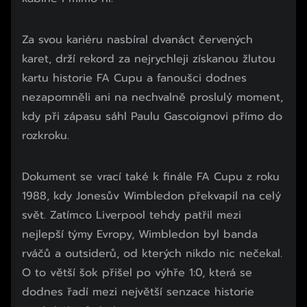
Za svou kariéru nasbíral dvanáct červených
karet, drží rekord za nejrychleji získanou žlutou
kartu historie FA Cupu a fanoušci dodnes
nezapomněli ani na nechvalně proslulý moment,
kdy při zápasu sáhl Paulu Gascoignovi přímo do
rozkroku.
Dokument se vrací také k finále FA Cupu z roku
1988, kdy Jonesův Wimbledon překvapil na celý
svět. Zatímco Liverpool tehdy patřil mezi
nejlepší týmy Evropy, Wimbledon byl banda
rváčů a outsiderů, od kterých nikdo nic nečekal.
O to větší šok přišel po výhře 1:0, která se
dodnes řadí mezi největší senzace historie