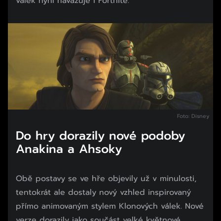
válek nyní navazuje i Fortnite.
Foto: Disney
Do hry dorazily nové podoby
Anakina a Ahsoky
Obě postavy se ve hře objevily už v minulosti,
tentokrát ale dostaly nový vzhled inspirovaný
přímo animovaným stylem Klonových válek. Nové
verze dorazily jako součást velké květnové