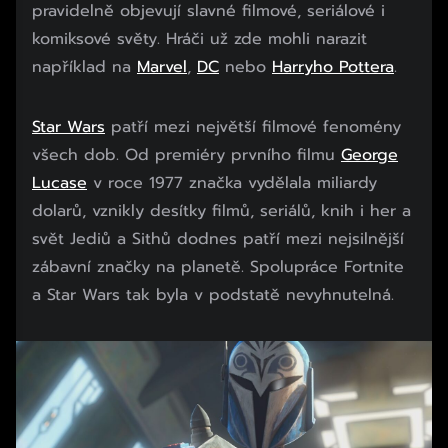
pravidelně objevují slavné filmové, seriálové i
komiksové světy. Hráči už zde mohli narazit
například na
Marvel
,
DC
nebo
Harryho Pottera
.
Star Wars
patří mezi největší filmové fenomény
všech dob. Od premiéry prvního filmu
George
Lucase
v roce 1977 značka vydělala miliardy
dolarů, vznikly desítky filmů, seriálů, knih i her a
svět Jediů a Sithů dodnes patří mezi nejsilnější
zábavní značky na planetě. Spolupráce Fortnite
a Star Wars tak byla v podstatě nevyhnutelná.