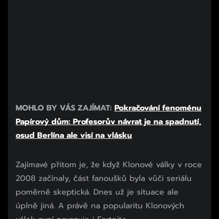
MOHLO BY VÁS ZAJÍMAT:
Pokračování fenoménu
Papírový dům: Profesorův návrat je na spadnutí,
osud Berlína ale visí na vlásku
Zajímavé přitom je, že když Klonové války v roce
2008 začínaly, část fanoušků byla vůči seriálu
poměrně skeptická. Dnes už je situace ale
úplně jiná. A právě na popularitu Klonových