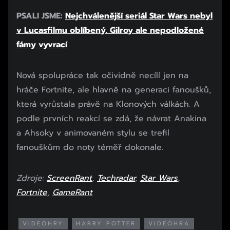
PSALI JSME:
Nejchválenější seriál Star Wars nebyl
v Lucasfilmu oblíbený. Gilroy ale nepodložené
fámy vyvrací
Nová spolupráce tak očividně necílí jen na
hráče Fortnite, ale hlavně na generaci fanoušků,
která vyrůstala právě na Klonových válkách. A
podle prvních reakcí se zdá, že návrat Anakina
a Ahsoky v animovaném stylu se trefil
fanouškům do noty téměř dokonale.
Zdroje:
ScreenRant
,
Techradar
,
Star Wars
,
Fortnite
,
GameRant
VIDEOHRY
HARRY POTTER
VIDEOHRA