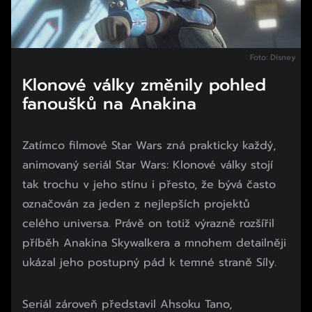
Foto: Disney
Klonové války změnily pohled
fanoušků na Anakina
Zatímco filmové Star Wars zná prakticky každý,
animovaný seriál Star Wars: Klonové války stojí
tak trochu v jeho stínu i přesto, že bývá často
označován za jeden z nejlepších projektů
celého universa. Právě on totiž výrazně rozšířil
příběh Anakina Skywalkera a mnohem detailněji
ukázal jeho postupný pád k temné straně Síly.
Začátek reklamy
Seriál zároveň představil Ahsoku Tano,