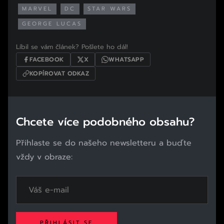
MARVEL
DC
STAR WARS
GEORGE LUCAS
Líbil se vám článek? Pošlete ho dál!
FACEBOOK
X
WHATSAPP
KOPÍROVAT ODKAZ
Chcete více podobného obsahu?
Přihlaste se do našeho newsletteru a buďte
vždy v obraze:
PŘIHLÁSIT SE