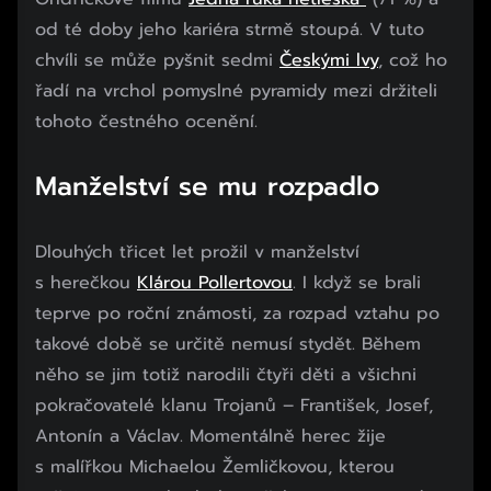
od té doby jeho kariéra strmě stoupá. V tuto
chvíli se může pyšnit sedmi
Českými lvy
, což ho
řadí na vrchol pomyslné pyramidy mezi držiteli
tohoto čestného ocenění.
Manželství se mu rozpadlo
Dlouhých třicet let prožil v manželství
s herečkou
Klárou Pollertovou
. I když se brali
teprve po roční známosti, za rozpad vztahu po
takové době se určitě nemusí stydět. Během
něho se jim totiž narodili čtyři děti a všichni
pokračovatelé klanu Trojanů – František, Josef,
Antonín a Václav. Momentálně herec žije
s malířkou Michaelou Žemličkovou, kterou