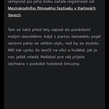
veřejnost po jeho boku začala registrovat od
Mezinárodního filmového festivalu v Karlových
Varech
.
Začátek reklamy
Tam se také před lety zapsal do povědomí
Konec reklamy
malým skandálem, když s partou kamarádu pojal
večerní párty ve větším stylu, než by se slušelo.
Měl tak upito, že tančil na ulici a hulákal, jak je
noc ještě mladá. Naštěstí pro něj přijela
záchrana v podobě hotelové limuzíny.