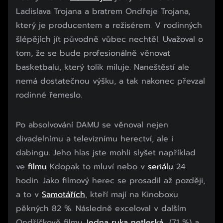
Ladislava Trojana a bratrem Ondřeje Trojana,
který je producentem a režisérem. V rodinných
šlépějích jít původně vůbec nechtěl. Uvažoval o
tom, že se bude profesionálně věnovat
basketbalu, který tolik miluje. Naneštěstí ale
nemá dostatečnou výšku, a tak nakonec převzal
rodinné řemeslo.
Po absolvování DAMU se věnoval nejen
divadelnímu a televiznímu herectví, ale i
dabingu. Jeho hlas jste mohli slyšet například
ve
filmu
Kdopak to mluví nebo v
seriálu
24
hodin. Jako filmový herec se prosadil až později,
a to v
Samotářích
, kteří mají na Kinoboxu
pěkných 82 %. Následně exceloval v dalším
Ondříčkově filmu
Jedna ruka netleská
(71 %) a