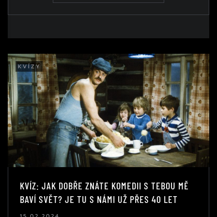
KVÍZY
KVÍZ: JAK DOBŘE ZNÁTE KOMEDII S TEBOU MĚ
BAVÍ SVĚT? JE TU S NÁMI UŽ PŘES 40 LET
15.02.2024