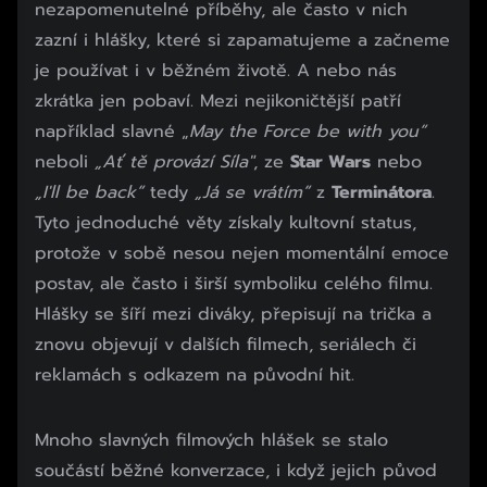
nezapomenutelné příběhy, ale často v nich
zazní i hlášky, které si zapamatujeme a začneme
je používat i v běžném životě. A nebo nás
zkrátka jen pobaví. Mezi nejikoničtější patří
například slavné „
May the Force be with you“
neboli
„Ať tě provází Síla"
, ze
Star Wars
nebo
„I'll be back“
tedy
„Já se vrátím“
z
Terminátora
.
Tyto jednoduché věty získaly kultovní status,
protože v sobě nesou nejen momentální emoce
postav, ale často i širší symboliku celého filmu.
Hlášky se šíří mezi diváky, přepisují na trička a
znovu objevují v dalších filmech, seriálech či
reklamách s odkazem na původní hit.
Mnoho slavných filmových hlášek se stalo
součástí běžné konverzace, i když jejich původ