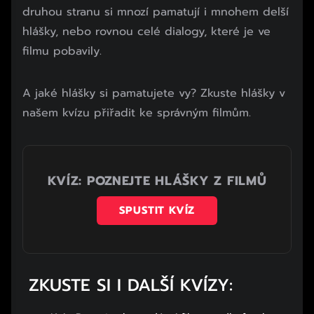
druhou stranu si mnozí pamatují i mnohem delší
hlášky, nebo rovnou celé dialogy, které je ve
filmu pobavily.
Začátek reklamy
A jaké hlášky si pamatujete vy? Zkuste hlášky v
Konec reklamy
našem kvízu přiřadit ke správným filmům.
KVÍZ: POZNEJTE HLÁŠKY Z FILMŮ
SPUSTIT KVÍZ
ZKUSTE SI I DALŠÍ KVÍZY: