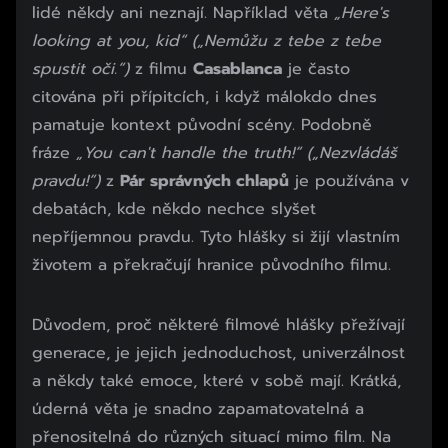
lidé někdy ani neznají. Například věta
„Here's
looking at you, kid“
(„Nemůžu z tebe z tebe
spustit oči.“)
z filmu
Casablanca
je často
citována při přípitcích, i když málokdo dnes
pamatuje kontext původní scény. Podobně
fráze
„You can't handle the truth!“ („Nezvládáš
pravdu!“)
z
Pár správných chlapů
je používána v
debatách, kde někdo nechce slyšet
nepříjemnou pravdu. Tyto hlášky si žijí vlastním
životem a překračují hranice původního filmu.
Důvodem, proč některé filmové hlášky přežívají
generace, je jejich jednoduchost, univerzálnost
a někdy také emoce, které v sobě mají. Krátká,
úderná věta je snadno zapamatovatelná a
přenositelná do různých situací mimo film. Na