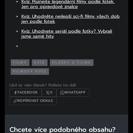
Kvíz: Poznejte legendární filmy podle fotek.
Jen pro opravdové znalce
Kvíz: Uhodněte nejlepší sci-fi filmy všech dob
jen podle fotek
Kvíz: Uhodnete seriál podle fotky? Vybrali
jsme samé hity
FILMY
KVÍZ
HLÁŠKY Z FILMU
FILMOVÝ KVÍZ
Líbil se vám článek? Pošlete ho dál!
FACEBOOK
X
WHATSAPP
KOPÍROVAT ODKAZ
Chcete více podobného obsahu?