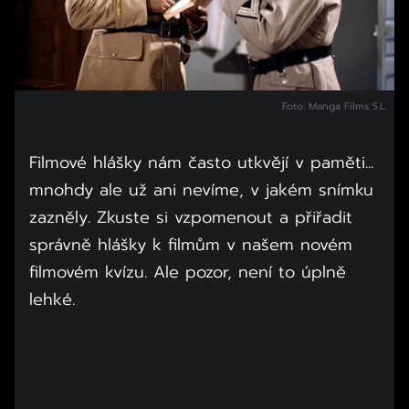
Foto: Manga Films S.L.
Filmové hlášky nám často utkvějí v paměti...
mnohdy ale už ani nevíme, v jakém snímku
zazněly. Zkuste si vzpomenout a přiřadit
správně hlášky k filmům v našem novém
filmovém kvízu. Ale pozor, není to úplně
lehké.