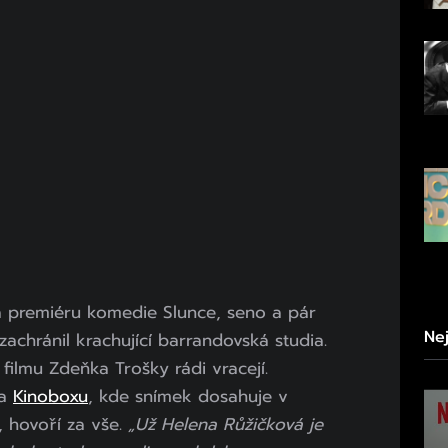
a premiéru komedie Slunce, seno a pár
Ne
 zachránil krachující barrandovská studia.
k filmu Zdeňka Trošky rádi vracejí.
na
Kinoboxu
, kde snímek dosahuje v
 hovoří za vše.
„Už Helena Růžičková je