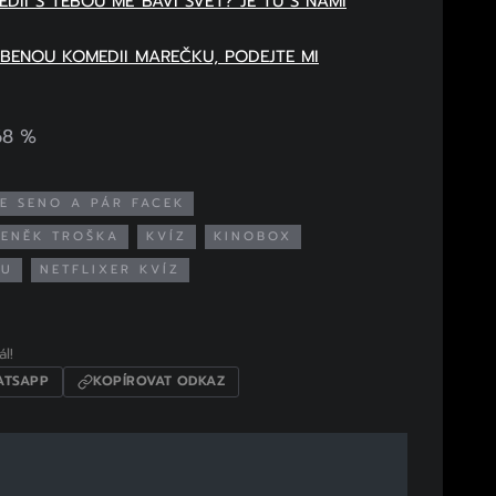
DII S TEBOU MĚ BAVÍ SVĚT? JE TU S NÁMI
ÍBENOU KOMEDII MAREČKU, PODEJTE MI
68 %
E SENO A PÁR FACEK
ENĚK TROŠKA
KVÍZ
KINOBOX
XU
NETFLIXER KVÍZ
l!
TSAPP
KOPÍROVAT ODKAZ