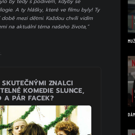
ylo by tedy s podivem, kdyby se
logie. A ty hlášky, které ve filmu byly! Ty
í době mezi dětmi. Každou chvíli vidím
mi na aktuální téma našeho života,“
MUŽ
.
E SKUTEČNÝMI ZNALCI
ELNÉ KOMEDIE SLUNCE,
 A PÁR FACEK?
DÁM