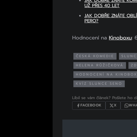
JAK DOBŘE ZNÁTE KOME
UŽ PŘES 40 LET
JAK DOBŘE ZNÁTE OBL
PERO?
Hodnocení na
Kinoboxu
: 
ČESKÁ KOMEDIE
SLUNC
HELENA RŮŽIČKOVÁ
ZD
HODNOCENÍ NA KINOBO
KVÍZ SLUNCE SENO
Líbil se vám článek? Pošlete ho dá
FACEBOOK
X
WHA