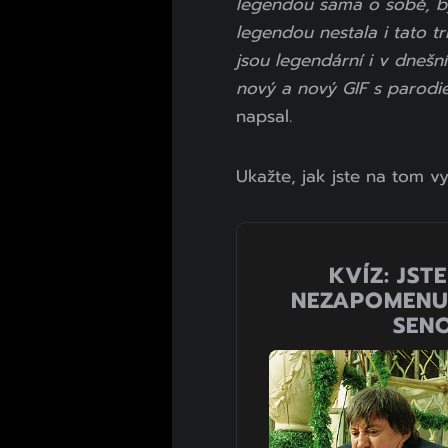
legendou sama o sobě, b
legendou nestala i tato tri
jsou legendární i v dnešn
nový a nový GIF s parodie
napsal.
Ukažte, jak jste na tom vy
KVÍZ: JST
NEZAPOMENUT
SENO