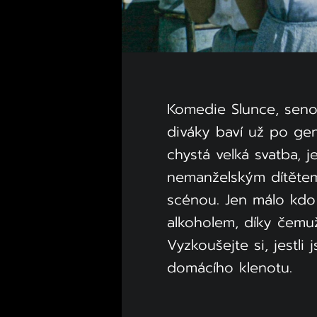
Komedie Slunce, seno 
diváky baví už po gen
chystá velká svatba, j
nemanželským dítěte
scénou. Jen málo kdo 
alkoholem, díky čemuž
Vyzkoušejte si, jestli
domácího klenotu.