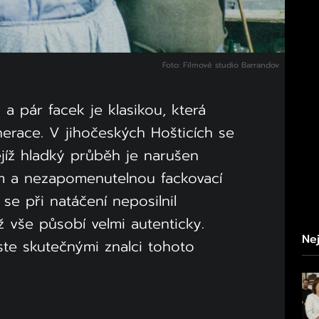
Foto: Filmové studio Barrandov
a pár facek je klasikou, která
erace. V jihočeských Hošticích se
ejíž hladký průběh je narušen
m a nezapomenutelnou fackovací
se při natáčení neposilnil
 vše působí velmi autenticky.
Nej
 jste skutečnými znalci tohoto