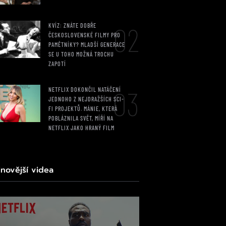
02
KVÍZ: ZNÁTE DOBŘE
ČESKOSLOVENSKÉ FILMY PRO
PAMĚTNÍKY? MLADŠÍ GENERACE
SE U TOHO MOŽNÁ TROCHU
ZAPOTÍ
03
NETFLIX DOKONČIL NATÁČENÍ
JEDNOHO Z NEJDRAŽŠÍCH SCI-
FI PROJEKTŮ. MÁNIE, KTERÁ
POBLÁZNILA SVĚT, MÍŘÍ NA
NETFLIX JAKO HRANÝ FILM
jnovější videa