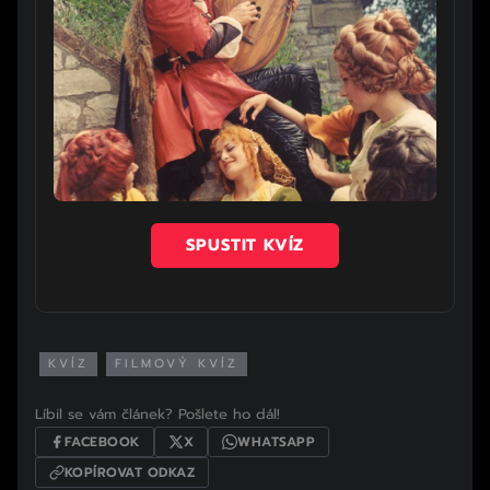
SPUSTIT KVÍZ
KVÍZ
FILMOVÝ KVÍZ
Líbil se vám článek? Pošlete ho dál!
FACEBOOK
X
WHATSAPP
KOPÍROVAT ODKAZ