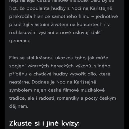
nejznámější české filmové melodie. Dalo by se
říct, že popularita hudby z Noci na Karlštejně
překročila hranice samotného filmu – jednotlivé
písně žijí vlastním životem na koncertech i v
rozhlasovém vysílání a nově oslovují další
generace.
Film se stal krásnou ukázkou toho, jak může
spojení výrazných hereckých výkonů, silného
příběhu a chytlavé hudby vytvořit dílo, které
nestárne. Dodnes je Noc na Karlštejně
symbolem nejen české filmové muzikálové
tradice, ale i radosti, romantiky a pocty českým
dějinám.
Zkuste si i jiné kvízy:
Začátek reklamy
Konec reklamy