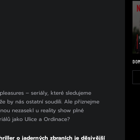
DOM
pleasures – seriály, které sledujeme
že by nás ostatní soudili. Ale přiznejme
dnou nezasekl u reality show plné
riálů jako Ulice a Ordinace?
riller o jaderných zbraních je děsivější