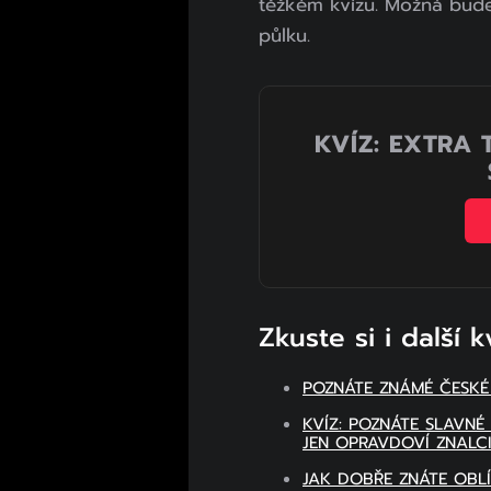
těžkém kvízu. Možná bude
půlku.
KVÍZ: EXTRA 
Zkuste si i další k
POZNÁTE ZNÁMÉ ČESKÉ
KVÍZ: POZNÁTE SLAVN
JEN OPRAVDOVÍ ZNALC
JAK DOBŘE ZNÁTE OBL