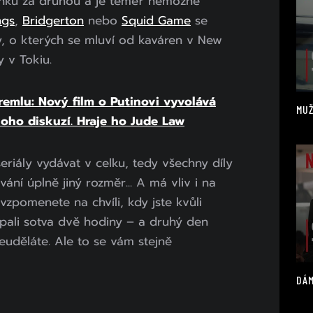
vinku za druhou a je téměř nemožné
ngs
,
Bridgerton
nebo
Squid Game
se
y, o kterých se mluví od kaváren v New
 v Tokiu.
remlu: Nový film o Putinovi vyvolává
MUŽ
oho diskuzí. Hraje ho Jude Law
eriály vydávat v celku, tedy všechny díly
vání úplně jiný rozměr... A má vliv i na
 vzpomenete na chvíli, kdy jste kvůli
spali sotva dvě hodiny – a druhý den
neuděláte. Ale to se vám stejně
DÁM