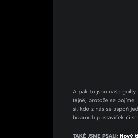
A pak tu jsou naše guilty 
tajně, protože se bojíme, 
si, kdo z nás se aspoň je
bizarních postaviček či se
TAKÉ JSME PSALI:
Nový th