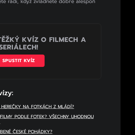
te rádi, když zvládnete dobře alespoň
TĚŽKÝ KVÍZ O FILMECH A
SERIÁLECH!
SPUSTIT KVÍZ
vízy:
 HEREČKY NA FOTKÁCH Z MLÁDÍ?
É FILMY PODLE FOTEK? VŠECHNY UHODNOU
I
ÍBENÉ ČESKÉ POHÁDKY?