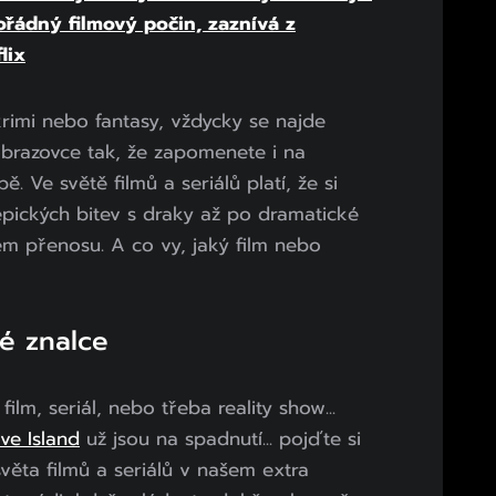
ořádný filmový počin, zaznívá z
lix
rimi nebo fantasy, vždycky se najde
obrazovce tak, že zapomenete i na
bě. Ve světě filmů a seriálů platí, že si
epických bitev s draky až po dramatické
ém přenosu. A co vy, jaký film nebo
é znalce
film, seriál, nebo třeba reality show...
ve Island
už jsou na spadnutí... pojďte si
světa filmů a seriálů v našem extra