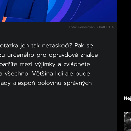
Foto: Generování ChatGPT AI
 otázka jen tak nezaskočí? Pak se
zu určeného pro opravdové znalce
 patříte mezi výjimky a zvládnete
 všechno. Většina lidí ale bude
ady alespoň polovinu správných
Nej