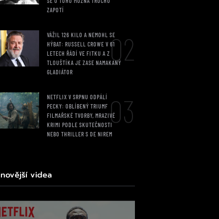
SE U TOHO MOŽNÁ TROCHU
ZAPOTÍ
02
VÁŽIL 126 KILO A NEMOHL SE
HÝBAT: RUSSELL CROWE V 61
LETECH ŘÁDÍ VE FITKU A Z
TLOUŠTÍKA JE ZASE NAMAKANÝ
GLADIÁTOR
03
NETFLIX V SRPNU ODPÁLÍ
PECKY: OBLÍBENÝ TRIUMF
FILMAŘSKÉ TVORBY, MRAZIVÉ
KRIMI PODLE SKUTEČNOSTI
NEBO THRILLER S DE NIREM
jnovější videa