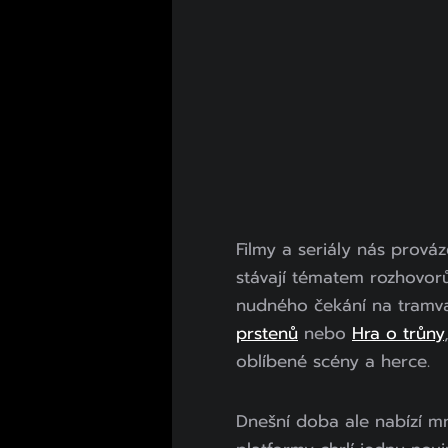
Filmy a seriály nás prováz
stávají tématem rozhovo
nudného čekání na tramva
prstenů
nebo
Hra o trůny
oblíbené scény a herce.
Dnešní doba ale nabízí mn