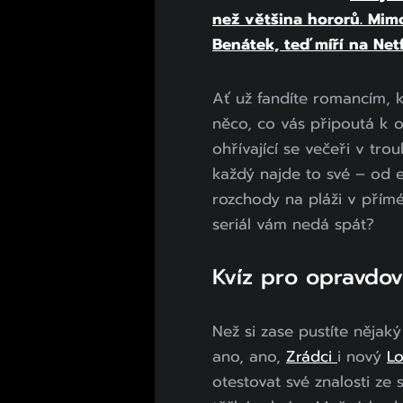
než většina hororů. Mim
Benátek, teď míří na Netf
Ať už fandíte romancím, k
něco, co vás připoutá k 
ohřívající se večeři v trou
každý najde to své – od 
rozchody na pláži v přím
seriál vám nedá spát?
Kvíz pro opravdov
Než si zase pustíte nějaký 
ano, ano,
Zrádci
i nový
Lo
otestovat své znalosti ze 