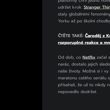
platformy chrlí jednu no
udržet krok.
Stranger Thi
staly globálními fenomén
Yorku až po školní chodby
ČTĚTE TAKÉ:
Čaroděj z K
rozporuplné reakce a mn
Od dob, co
Netflix
začal s
naráz, dostalo jejich sledo
naše životy. Možná si i vy
maratonu celého seriálu 
přísahali, že už to nikdy 
nepovedlo dodržet.