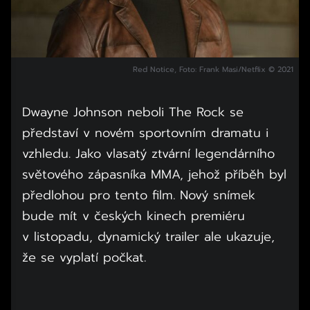
Red Notice, Foto: Frank Masi/Netflix © 2021
Dwayne Johnson neboli The Rock se
představí v novém sportovním dramatu i
vzhledu. Jako vlasatý ztvární legendárního
světového zápasníka MMA, jehož příběh byl
předlohou pro tento film. Nový snímek
bude mít v českých kinech premiéru
v listopadu, dynamický trailer ale ukazuje,
že se vyplatí počkat.