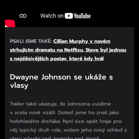
PSALI JSME TAKÉ:
Cillian Murphy v novém
strhujícím dramatu na Netflixu. Steve byl jednou
z nejděsivějších postav, které kdy hrál
Dwayne Johnson se ukáže s
Začátek reklamy
Konec reklamy
vlasy
Trailer také ukazuje, že Johnsona uvidíme
v zcela nové vizáži. Doteď jsme ho znali jako
holohlavého drsňáka. Nyní sice opět hraje pro
něj typický druh role, ovšem jeho nový vzhled s
vlasy působí spíš komicky než drsně.