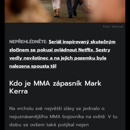
Foto: Vertical
NEPŘEHLÉDNĚTE:
Seriál inspirovaný skutečným
zločinem se pokusí ovládnout Netflix. Sestry
vedly nevěstinec a na jejich pozemku byla
nalezena spousta těl
Kdo je MMA zápasník Mark
Kerra
Na vrcholu své největší slávy se jednalo o
nejuznávanějšího MMA bojovníka na světě. V tu
dobu se ovšem také potýkal nejen