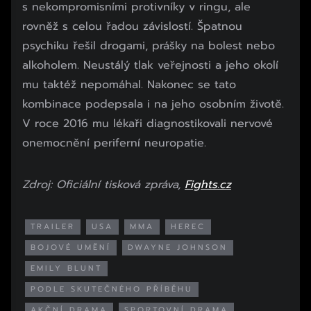
s nekompromisními protivníky v ringu, ale
rovněž s celou řadou závislostí. Špatnou
psychiku řešil drogami, prášky na bolest nebo
alkoholem. Neustálý tlak veřejnosti a jeho okolí
mu taktéž nepomáhal. Nakonec se tato
kombinace podepsala i na jeho osobním životě.
V roce 2016 mu lékaři diagnostikovali nervové
onemocnění periferní neuropatie.
Zdroj: Oficiální tisková zpráva,
Fights.cz
TRAILER
USA
MMA
HEREC
BOJOVÉ UMĚNÍ
DWAYNE JOHNSON
EMILY BLUNT
PODLE SKUTEČNÉHO PŘÍBĚHU
AKČNÍ DRAMA
SPORTOVNÍ DRAMA