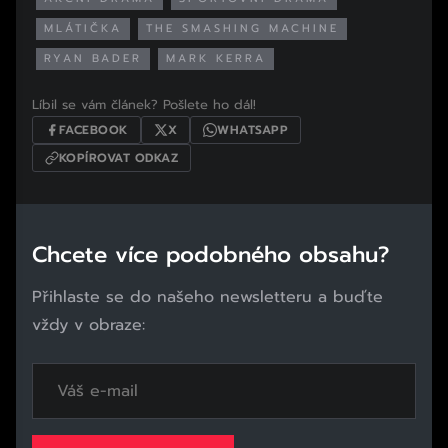
MLÁTIČKA
THE SMASHING MACHINE
RYAN BADER
MARK KERRA
Líbil se vám článek? Pošlete ho dál!
FACEBOOK
X
WHATSAPP
KOPÍROVAT ODKAZ
Chcete více podobného obsahu?
Přihlaste se do našeho newsletteru a buďte
vždy v obraze: