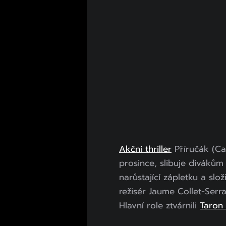
Akční thriller
Příručák (Ca
prosince, slibuje diváků
narůstající zápletku a slo
režisér Jaume Collet-Serra
Hlavní role ztvárnili
Taron