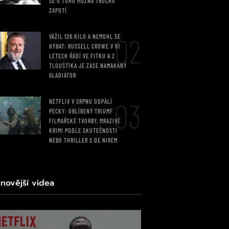
SE U TOHO MOŽNÁ TROCHU
ZAPOTÍ
02
VÁŽIL 126 KILO A NEMOHL SE
HÝBAT: RUSSELL CROWE V 61
LETECH ŘÁDÍ VE FITKU A Z
TLOUŠTÍKA JE ZASE NAMAKANÝ
GLADIÁTOR
03
NETFLIX V SRPNU ODPÁLÍ
PECKY: OBLÍBENÝ TRIUMF
FILMAŘSKÉ TVORBY, MRAZIVÉ
KRIMI PODLE SKUTEČNOSTI
NEBO THRILLER S DE NIREM
jnovější videa