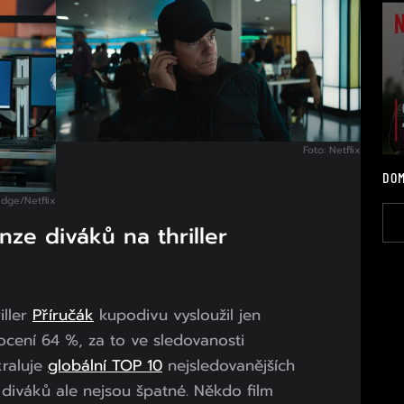
Foto: Netflix
DOM
idge/Netflix
ze diváků na thriller
iller
Příručák
kupodivu vysloužil jen
ení 64 %, za to ve sledovanosti
kraluje
globální TOP 10
nejsledovanějších
e diváků ale nejsou špatné. Někdo film