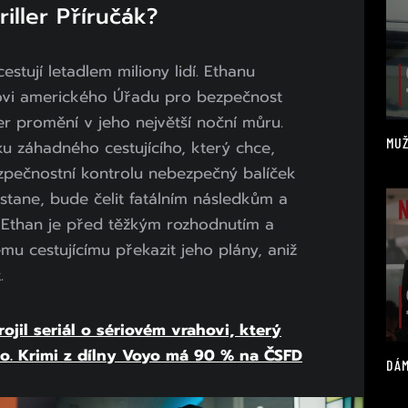
iller Příručák?
stují letadlem miliony lidí. Ethanu
vi amerického Úřadu pro bezpečnost
r promění v jeho největší noční můru.
MUŽ
ku záhadného cestujícího, který chce,
ezpečnostní kontrolu nebezpečný balíček
estane, bude čelit fatálním následkům a
. Ethan je před těžkým rozhodnutím a
u cestujícímu překazit jeho plány, aniž
.
ojil seriál o sériovém vrahovi, který
ko. Krimi z dílny Voyo má 90 % na ČSFD
DÁM