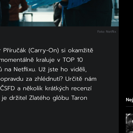
Foto: Netflix
r Příručák (Carry-On) si okamžitě
 momentálně kraluje v TOP 10
 na Netflixu. Už jste ho viděli,
 opravdu za zhlédnutí? Určitě nám
ČSFD a několik krátkých recenzí
 je držitel Zlatého glóbu Taron
Nej