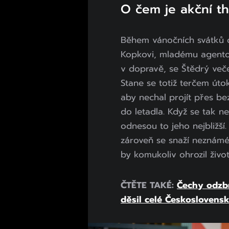
O čem je akční thr
Během vánočních svátků ce
Kopkovi, mladému agento
v dopravě, se Štědrý veče
Stane se totiž terčem úto
aby nechal projít přes b
do letadla. Když se tak n
odnesou to jeho nejbližší
zároveň se snaží neznámém
by komukoliv ohrozil život
ČTĚTE TAKÉ:
Čechy odzbr
děsil celé Českoslovens