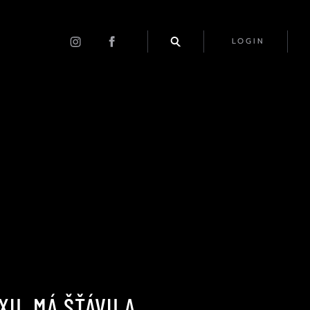
LOGIN
XU. MÁ ŠŤÁVU A