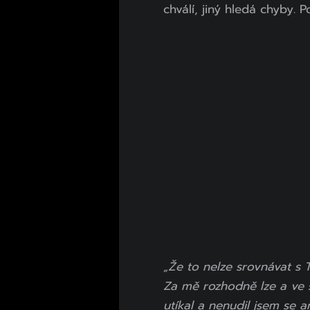
chválí, jiný hledá chyby. 
„Že to nelze srovnávat s
Za mě rozhodně lze a ve s
utíkal a nenudil jsem se a