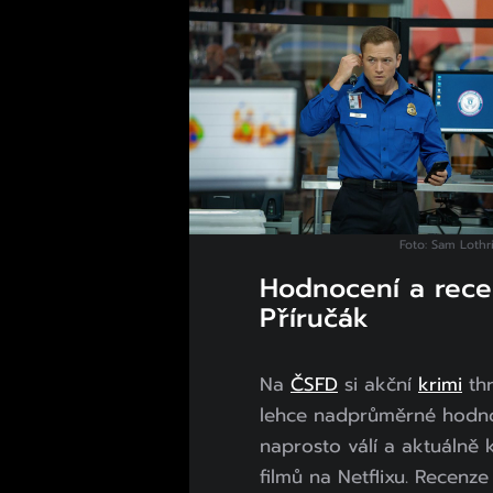
Foto: Sam Lothr
Hodnocení a recen
Příručák
Na
ČSFD
si akční
krimi
thr
lehce nadprůměrné hodnoc
naprosto válí a aktuálně 
filmů na Netflixu. Recenz