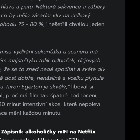
 hlavu a patu. Některé sekvence a záběry
c co by mělo zásadní vliv na celkový
pohodu 75 - 80 %,“
nešetřil chválou jeden
misa vydírání sekuriťáka u scaneru má
kém majstrštyku tolik odboček, dějových
n, že se to snad nedá spočítat a světe div
ě dost dobře, nenásilně a vcelku plynule.
a Taron Egerton je skvělý,“
liboval si
al, proč má film tak špatné hodnocení,
20 minut intenzivní akce, která nepoleví
tuace mění každou minutu.
:
Zápisník alkoholičky míří na Netflix.