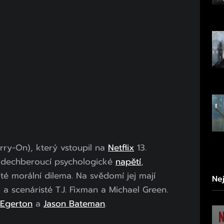
rry-On), který vstoupil na
Netflix
13.
m dechberoucí psychologické
napětí
,
žité morální dilema. Na svědomí jej mají
Ne
 a scenáristé T.J. Fixman a Michael Green.
 Egerton
a
Jason Bateman
.