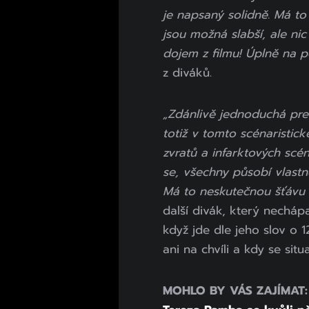
je napsaný solidně. Má to
jsou možná slabší, ale ni
dojem z filmu! Úplně na 
z diváků.
„Zdánlivě jednoduchá pre
totiž v tomto scénaristic
zvratů a infarktových scé
se, všechny působí vlastn
Má to neskutečnou šťávu 
další divák, který necháp
když jde dle jeho slov o 1
ani na chvíli a kdy se si
MOHLO BY VÁS ZAJÍMAT