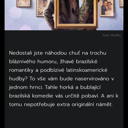
Foto: Netflix
Nedostali jste náhodou chuť na trochu
bláznivého humoru, žhavé brazilské
romantiky a podbízivé latinskoamerické
hudby? To vše vám bude naservírováno v
jednom hrnci. Tahle horká a bublající
brazilská komedie vás určitě pobaví. A ani k
tomu nepotřebuje extra originální námět.