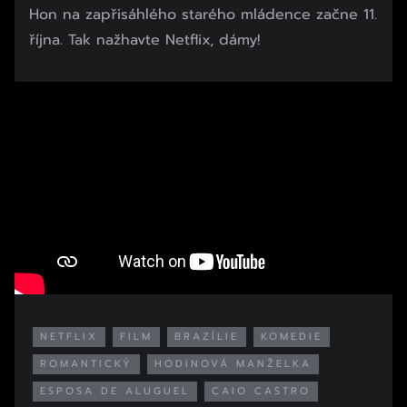
Hon na zapřisáhlého starého mládence začne 11.
října. Tak nažhavte Netflix, dámy!
NETFLIX
FILM
BRAZÍLIE
KOMEDIE
ROMANTICKÝ
HODINOVÁ MANŽELKA
ESPOSA DE ALUGUEL
CAIO CASTRO