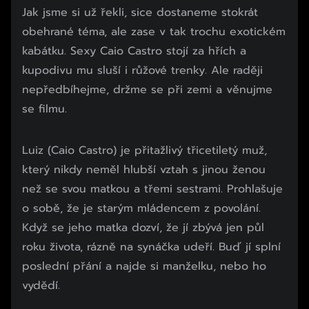
Jak jsme si už řekli, sice dostaneme stokrát
obehrané téma, ale zase v tak trochu exotickém
kabátku. Sexy Caio Castro stojí za hřích a
kupodivu mu sluší i růžové trenky. Ale raději
nepředbíhejme, držme se při zemi a věnujme
se filmu.
Luiz (Caio Castro) je přitažlivý třicetiletý muž,
který nikdy neměl hlubší vztah s jinou ženou
než se svou matkou a třemi sestrami. Prohlašuje
o sobě, že je starým mládencem z povolání.
Když se jeho matka dozví, že jí zbývá jen půl
roku života, rázně na synáčka udeří. Buď jí splní
poslední přání a najde si manželku, nebo ho
vydědí.