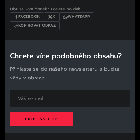
Líbil se vám článek? Pošlete ho dál!
FACEBOOK
X
WHATSAPP
KOPÍROVAT ODKAZ
Chcete více podobného obsahu?
Přihlaste se do našeho newsletteru a buďte
vždy v obraze:
PŘIHLÁSIT SE