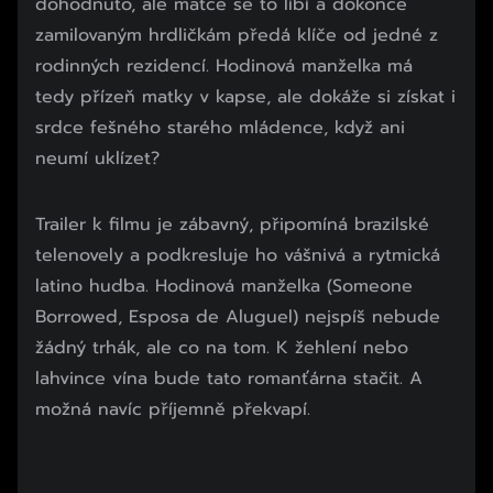
dohodnuto, ale matce se to líbí a dokonce
zamilovaným hrdličkám předá klíče od jedné z
rodinných rezidencí. Hodinová manželka má
tedy přízeň matky v kapse, ale dokáže si získat i
srdce fešného starého mládence, když ani
neumí uklízet?
Začátek reklamy
Trailer k filmu je zábavný, připomíná brazilské
Konec reklamy
telenovely a podkresluje ho vášnivá a rytmická
latino hudba. Hodinová manželka (Someone
Borrowed, Esposa de Aluguel) nejspíš nebude
žádný trhák, ale co na tom. K žehlení nebo
lahvince vína bude tato romanťárna stačit. A
možná navíc příjemně překvapí.