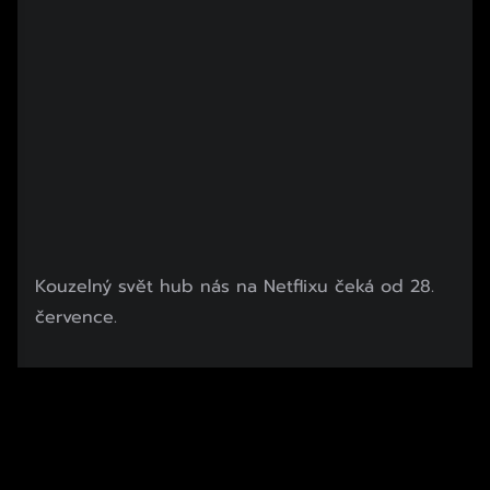
Kouzelný svět hub nás na Netflixu čeká od 28.
července.