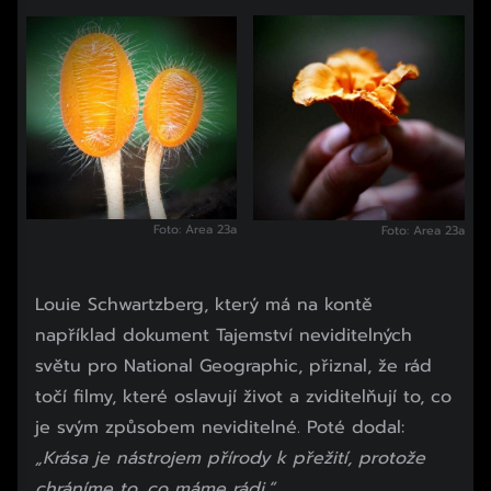
Foto: Area 23a
Foto: Area 23a
Louie Schwartzberg, který má na kontě
například dokument Tajemství neviditelných
světu pro National Geographic, přiznal, že rád
točí filmy, které oslavují život a zviditelňují to, co
je svým způsobem neviditelné. Poté dodal:
„Krása je nástrojem přírody k přežití, protože
chráníme to, co máme rádi.“