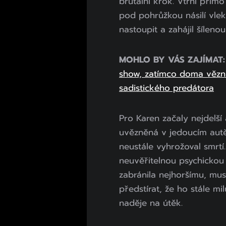
brutální krok. Vtrhl přímo
pod pohrůžkou násilí vlek
nastoupit a zahájil šíleno
MOHLO BY VÁS ZAJÍMAT
show, zatímco doma věznil
sadistického predátora
Pro Karen začaly nejdelší a
uvězněná v jedoucím autě 
neustále vyhrožoval smrtí.
neuvěřitelnou psychickou 
zabránila nejhoršímu, mus
předstírat, že ho stále mi
naděje na útěk.