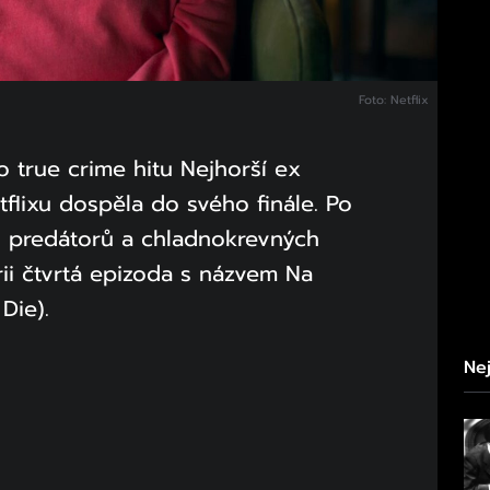
Foto: Netflix
 true crime hitu Nejhorší ex
tflixu dospěla do svého finále. Po
h predátorů a chladnokrevných
rii čtvrtá epizoda s názvem Na
 Die).
Nej