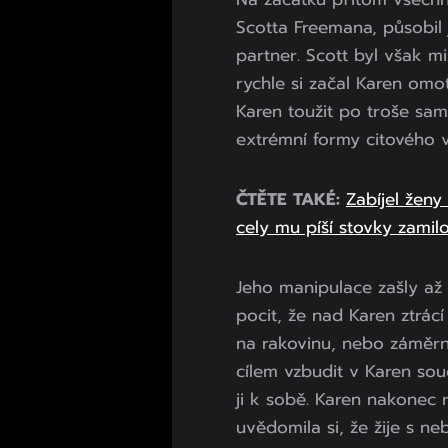
Scotta Freemana, působil 
partner. Scott byl však m
rychle si začal Karen omo
Karen toužit po troše sam
extrémní formy citového v
ČTĚTE TAKÉ:
Zabíjel ženy 
cely mu píší stovky zamil
Jeho manipulace zašly až
pocit, že nad Karen ztrácí
na rakovinu, nebo záměrn
cílem vzbudit v Karen souc
ji k sobě. Karen nakonec r
uvědomila si, že žije s 