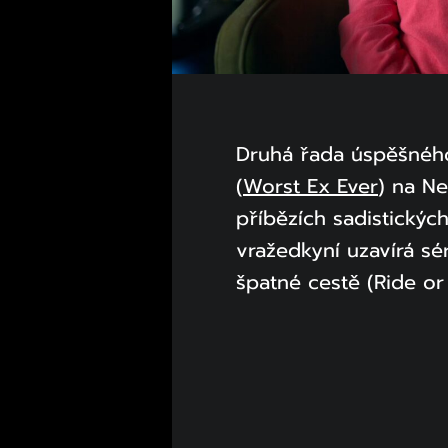
Druhá řada úspěšného
(
Worst Ex Ever
) na Ne
příbězích sadistickýc
vražedkyní uzavírá sé
špatné cestě (Ride or