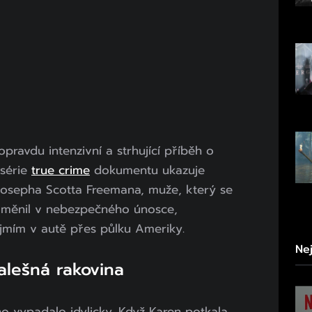
 opravdu intenzivní a strhující příběh o
 série
true crime
dokumentu ukazuje
osepha Scotta Freemana, muže, který se
proměnil v nebezpečného únosce,
jmím v autě přes půlku Ameriky.
Ne
falešná rakovina
o vypadalo idylicky. Když Karen potkala