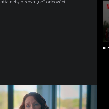
otta nebylo slovo „ne“ odpovědí.
DOM