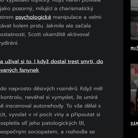
jako pozorný, milující a charismatický
istrem
psychologické
manipulace a velmi
távat kolem prstu. Jakmile ale začala
ostatnosti, Scott okamžitě aktivoval
ydírání.
MUŽ
a užíval si to. I když dostal trest smrti, do
ovaných fanynek
 do naprosto děsivých rozměrů. Když měl
 kontrolu, neváhal si vymyslet, že umírá
ě inscenoval autonehody. To vše dělal s
it, vyvolat v ní pocit viny a připoutat si
ozpletla síť jeho patologických lží,
DÁM
nebezpečným sociopatem, a rozhodla se