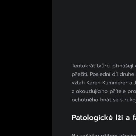
Tentokrát tvůrci přinášejí
přežití. Poslední díl druhé
vztah Karen Kummerer a J
z okouzlujícího přítele 
ochotného hnát se s ruko
Patologické lži a 
Na začátku přitom všechn