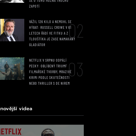
SE U TOHO MOŽNÁ TROCHU
ZAPOTÍ
02
VÁŽIL 126 KILO A NEMOHL SE
HÝBAT: RUSSELL CROWE V 61
LETECH ŘÁDÍ VE FITKU A Z
TLOUŠTÍKA JE ZASE NAMAKANÝ
GLADIÁTOR
03
NETFLIX V SRPNU ODPÁLÍ
PECKY: OBLÍBENÝ TRIUMF
FILMAŘSKÉ TVORBY, MRAZIVÉ
KRIMI PODLE SKUTEČNOSTI
NEBO THRILLER S DE NIREM
jnovější videa