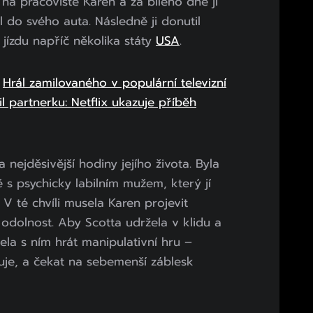
 na pracoviště Karen a za bílého dne ji
l do svého auta. Následně ji donutil
u jízdu napříč několika státy
USA
.
:
Hrál zamilovaného v populární televizní
 partnerku: Netflix ukazuje příběh
 nejděsivější hodiny jejího života. Byla
s psychicky labilním mužem, který jí
 V té chvíli musela Karen projevit
odolnost. Aby Scotta udržela v klidu a
ela s ním hrát manipulativní hru –
luje, a čekat na sebemenší záblesk